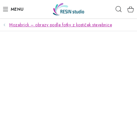
Přejít
Hleda
na
obsah
Mozabrick – obrazy podle fotky z kostiček stavebnice
KREATIVNÍ SADY
PRYSKYŘICE
PRÁŠKOVÉ HMOTY
DŘEVĚNÉ STAVEBNICE
MÝDLA
SVÍČKY
OBRAZY PODLE FOTKY