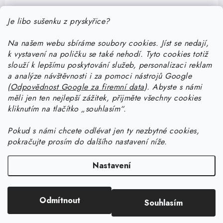
Je libo sušenku z pryskyřice?
Na našem webu sbíráme soubory cookies. Jíst se nedají,
k vystavení na poličku se také nehodí. Tyto cookies totiž
Z
slouží k lepšímu poskytování služeb, personalizaci reklam
á
a analýze návštěvnosti i za pomoci nástrojů Google
Informace pro vás
(
Odpovědnost Google za firemní data
).
Abyste
s námi
p
měli jen ten nejlepší zážitek, přijměte všechny cookies
a
Doprava a platba
kliknutím na tlačítko „souhlasím“.
Jak pracovat s pryskyřicí
t
Kontakty
í
Pokud
s námi chcete odlévat jen ty nezbytné cookies,
Začněte tvořit s pryskyřicí: stáhněte si zdarma e-book pro
Návody na výrobky z pryskyřice
pokračujte prosím do dalšího nastavení níže.
Stav objednávky
začátečníky
Začněte tvořit s pryskyřicí: stáhněte si zdarma e-book pro
Facebook
Blog
Nastavení
Vrstvení pryskyřice a kombinování různých druhů pryskyřic
začátečníky
Proč nakoupit na Resin Studiu
Copyright 2026
Resin Studio
. Všechna práva vyhrazena.
Upravit nastavení
Kalkulačka prodejní ceny výrobku (nejen) z pryskyřice
Jak vyrobit šperk z UV pryskyřice s mačkaným efektem
Odmítnout
Sledujte nás
Souhlasím
cookies
Vytvořil Shoptet Premium
Jak brousit a leštit výrobky z epoxidové pryskyřice
Všeobecné obchodní podmínky
Jak vyrobit klíčenky z epoxidové pryskyřice
Získejte slevu na první nákup!