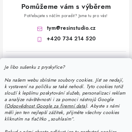
Pomůžeme vám s výběrem
Potřebujete s něčím poradit? Jsme tu pro vás!
tym
@
resinstudio.cz
+420 734 214 520
Je libo sušenku z pryskyřice?
Na našem webu sbíráme soubory cookies. Jíst se nedají,
k vystavení na poličku se také nehodí. Tyto cookies totiž
Z
slouží k lepšímu poskytování služeb, personalizaci reklam
á
a analýze návštěvnosti i za pomoci nástrojů Google
Informace pro vás
(
Odpovědnost Google za firemní data
).
Abyste
s námi
p
měli jen ten nejlepší zážitek, přijměte všechny cookies
a
Doprava a platba
kliknutím na tlačítko „souhlasím“.
Jak pracovat s pryskyřicí
t
Kontakty
Pokud
s námi chcete odlévat jen ty nezbytné cookies,
Začněte tvořit s pryskyřicí: stáhněte si zdarma e-book pro