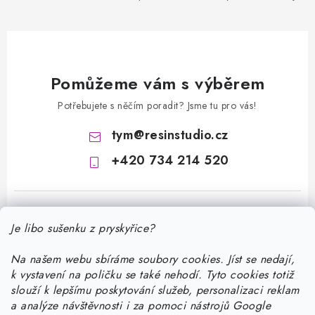
Pomůžeme vám s výběrem
Potřebujete s něčím poradit? Jsme tu pro vás!
tym
@
resinstudio.cz
+420 734 214 520
Je libo sušenku z pryskyřice?
Na našem webu sbíráme soubory cookies. Jíst se nedají,
k vystavení na poličku se také nehodí. Tyto cookies totiž
Z
slouží k lepšímu poskytování služeb, personalizaci reklam
á
a analýze návštěvnosti i za pomoci nástrojů Google