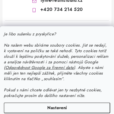
tym
@
resinstudio.cz
+420 734 214 520
Je libo sušenku z pryskyřice?
Na našem webu sbíráme soubory cookies. Jíst se nedají,
k vystavení na poličku se také nehodí. Tyto cookies totiž
Z
slouží k lepšímu poskytování služeb, personalizaci reklam
á
a analýze návštěvnosti i za pomoci nástrojů Google
Informace pro vás
(
Odpovědnost Google za firemní data
).
Abyste
s námi
p
měli jen ten nejlepší zážitek, přijměte všechny cookies
a
Doprava a platba
kliknutím na tlačítko „souhlasím“.
Jak pracovat s pryskyřicí
t
Kontakty
í
Pokud
s námi chcete odlévat jen ty nezbytné cookies,
Začněte tvořit s pryskyřicí: stáhněte si zdarma e-book pro
Návody na výrobky z pryskyřice
pokračujte prosím do dalšího nastavení níže.
Stav objednávky
začátečníky
Začněte tvořit s pryskyřicí: stáhněte si zdarma e-book pro
Facebook
Blog
Nastavení
Vrstvení pryskyřice a kombinování různých druhů pryskyřic
začátečníky