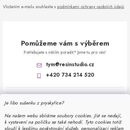
Vložením e-mailu souhlasíte s
podmínkami ochrany osobních údajů
Pomůžeme vám s výběrem
Potřebujete s něčím poradit? Jsme tu pro vás!
tym
@
resinstudio.cz
+420 734 214 520
Je libo sušenku z pryskyřice?
Na našem webu sbíráme soubory cookies. Jíst se nedají,
k vystavení na poličku se také nehodí. Tyto cookies totiž
Z
slouží k lepšímu poskytování služeb, personalizaci reklam