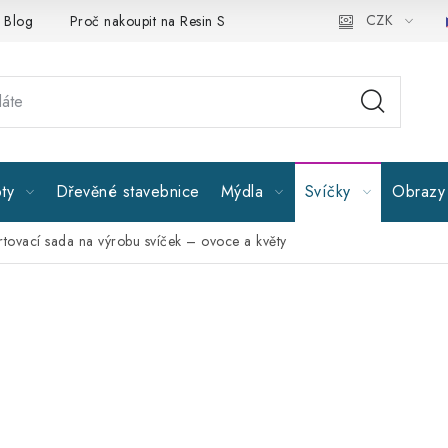
CZK
Blog
Proč nakoupit na Resin Studiu
Sledujte nás
Všeobe
ty
Dřevěné stavebnice
Mýdla
Svíčky
Obrazy 
rtovací sada na výrobu svíček – ovoce a květy