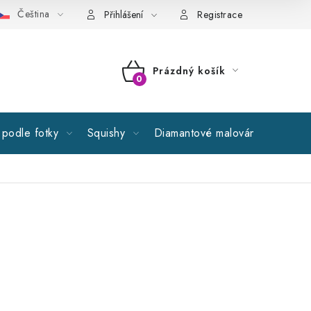
Čeština
cné obchodní podmínky
GDPR
Reklamační řád
Spolupr
Přihlášení
Registrace
Prázdný košík
NÁKUPNÍ
KOŠÍK
podle fotky
Squishy
Diamantové malování
Výprod