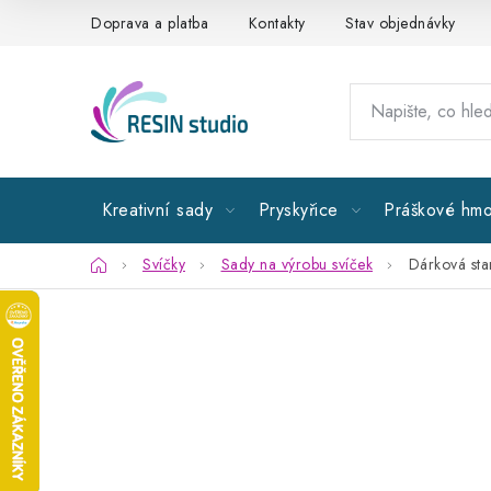
Přejít
Doprava a platba
Kontakty
Stav objednávky
na
obsah
Kreativní sady
Pryskyřice
Práškové hmo
Domů
Svíčky
Sady na výrobu svíček
Dárková sta