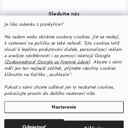
Je libo sušenku z pryskyřice?
Na našem webu sbíráme soubory cookies. Jíst se nedají,
Z
k vystavení na poličku se také nehodí. Tyto cookies totiž
á
slouží k lepšímu poskytování služeb, personalizaci reklam
p
a analýze návštěvnosti i za pomoci nástrojů Google
Informace pro vás
(
Zodpovednosť Google za firemné údaje
).
Abyste
s námi
ä
měli jen ten nejlepší zážitek, přijměte všechny cookies
t
Doprava a platba
kliknutím na tlačítko „souhlasím“.
Ako pracovať so živicou
i
Kontakty
Pokud
s námi chcete odlévat jen ty nezbytné cookies,
e
Začnite tvoriť so živicou: stiahnite si zadarmo e-book pre
Návody na výrobky zo živice
pokračujte prosím do dalšího nastavení níže.
Stav objednávky
začiatočníkov
Začnite tvoriť so živicou: stiahnite si zadarmo e-book pre
Facebook
Blog
Nastavenie
Ako dlho tvrdne živica a ako urýchliť tvrdnutie živice?
začiatočníkov
Prečo nakúpiť na Resin Studiu
Copyright 2026
Resin Studio
. Všetky práva vyhradené.
Upraviť nastavenie
Ako vybrať živicu — rádca na výber živice
Ako vyrobiť šperk z UV živice s krčeným efektom
Sledujte nás
Odmietnuť