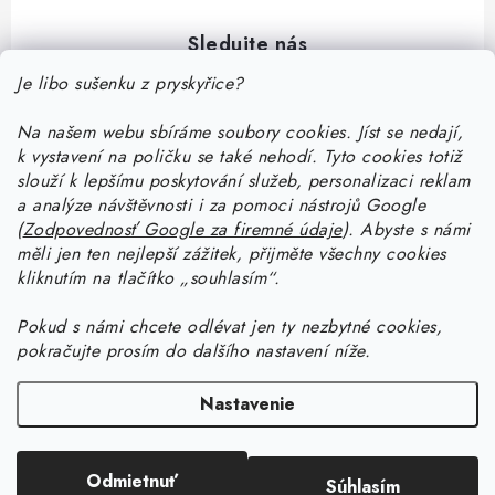
Je libo sušenku z pryskyřice?
Na našem webu sbíráme soubory cookies. Jíst se nedají,
Z
k vystavení na poličku se také nehodí. Tyto cookies totiž
á
slouží k lepšímu poskytování služeb, personalizaci reklam
p
a analýze návštěvnosti i za pomoci nástrojů Google
Informace pro vás
(
Zodpovednosť Google za firemné údaje
).
Abyste
s námi
ä
měli jen ten nejlepší zážitek, přijměte všechny cookies
t
Doprava a platba
kliknutím na tlačítko „souhlasím“.
Ako pracovať so živicou
i
Kontakty
Pokud
s námi chcete odlévat jen ty nezbytné cookies,
e
Začnite tvoriť so živicou: stiahnite si zadarmo e-book pre
Návody na výrobky zo živice
pokračujte prosím do dalšího nastavení níže.
Stav objednávky
začiatočníkov
Začnite tvoriť so živicou: stiahnite si zadarmo e-book pre
Facebook
Blog
Nastavenie
Ako dlho tvrdne živica a ako urýchliť tvrdnutie živice?
začiatočníkov
Prečo nakúpiť na Resin Studiu
Copyright 2026
Resin Studio
. Všetky práva vyhradené.
Upraviť nastavenie
Ako vybrať živicu — rádca na výber živice
Ako vyrobiť šperk z UV živice s krčeným efektom
Sledujte nás
Odmietnuť
Súhlasím
cookies