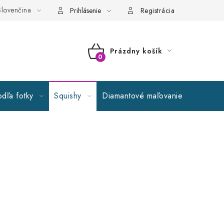
lovenčina
ecné obchodné podmienky
GDPR
Reklamační řád
Spolu
Prihlásenie
Registrácia
Prázdny košík
NÁKUPNÝ
KOŠÍK
dľa fotky
Squishy
Diamantové maľovanie
Výpreda