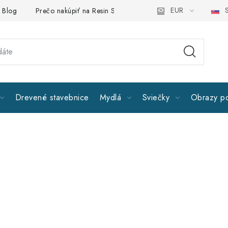
EUR
S
Blog
Prečo nakúpiť na Resin Studiu
Sledujte nás
Všeob
Drevené stavebnice
Mydlá
Sviečky
Obrazy po