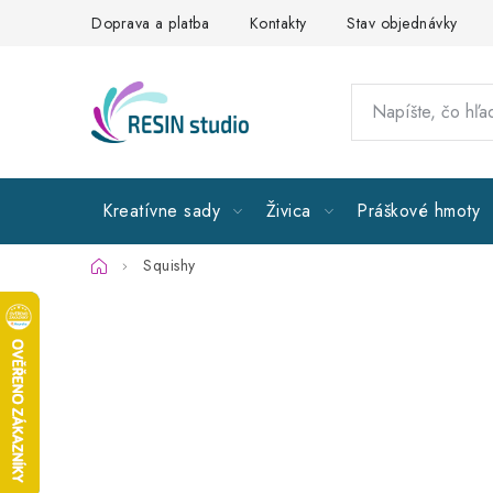
Prejsť
Doprava a platba
Kontakty
Stav objednávky
na
obsah
Kreatívne sady
Živica
Práškové hmoty
Domov
Squishy