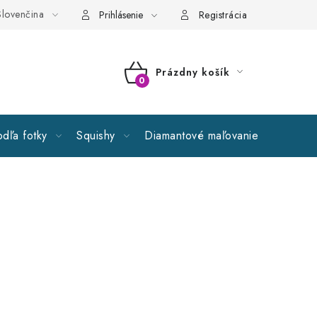
lovenčina
ecné obchodné podmienky
GDPR
Reklamační řád
Spolu
Prihlásenie
Registrácia
Prázdny košík
NÁKUPNÝ
KOŠÍK
dľa fotky
Squishy
Diamantové maľovanie
Výpreda