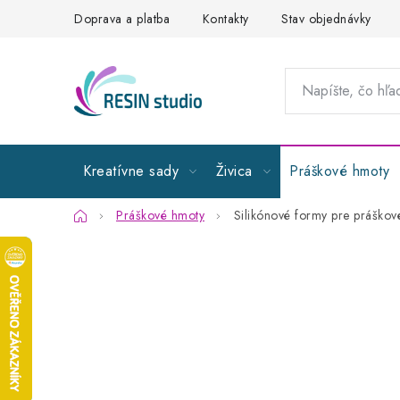
Prejsť
Doprava a platba
Kontakty
Stav objednávky
na
obsah
Kreatívne sady
Živica
Práškové hmoty
Domov
Práškové hmoty
Silikónové formy pre práškov