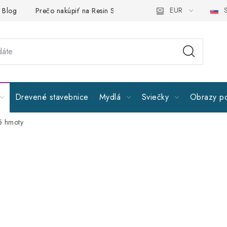
EUR
S
Blog
Prečo nakúpiť na Resin Studiu
Sledujte nás
Všeob
Drevené stavebnice
Mydlá
Sviečky
Obrazy po
é hmoty