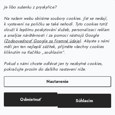
Je libo sušenku z pryskyřice?
Na našem webu sbíráme soubory cookies. Jíst se nedají,
Z
k vystavení na poličku se také nehodí. Tyto cookies totiž
á
slouží k lepšímu poskytování služeb, personalizaci reklam
p
a analýze návštěvnosti i za pomoci nástrojů Google
Informace pro vás
(
Zodpovednosť Google za firemné údaje
).
Abyste
s námi
ä
měli jen ten nejlepší zážitek, přijměte všechny cookies
t
Doprava a platba
kliknutím na tlačítko „souhlasím“.
Ako pracovať so živicou
i
Kontakty
Pokud
s námi chcete odlévat jen ty nezbytné cookies,
e
Začnite tvoriť so živicou: stiahnite si zadarmo e-book pre
Návody na výrobky zo živice
pokračujte prosím do dalšího nastavení níže.
Stav objednávky
začiatočníkov
Začnite tvoriť so živicou: stiahnite si zadarmo e-book pre
Facebook
Blog
Nastavenie
Ako dlho tvrdne živica a ako urýchliť tvrdnutie živice?
začiatočníkov
Prečo nakúpiť na Resin Studiu
Copyright 2026
Resin Studio
. Všetky práva vyhradené.
Upraviť nastavenie
Ako vybrať živicu — rádca na výber živice
Ako vyrobiť šperk z UV živice s krčeným efektom
Sledujte nás
Odmietnuť
Súhlasím
cookies
Vytvoril Shoptet Premium
Tabuľka s výpočtami hmotností živice
Všeobecné obchodné podmienky
Ako vyrobiť svietnik z epoxidovej živice
Získajte zľavu na prvý nákup!