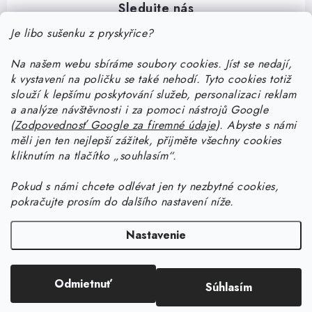
Je libo sušenku z pryskyřice?
Na našem webu sbíráme soubory cookies. Jíst se nedají,
Z
k vystavení na poličku se také nehodí. Tyto cookies totiž
á
slouží k lepšímu poskytování služeb, personalizaci reklam
p
a analýze návštěvnosti i za pomoci nástrojů Google
Informace pro vás
(
Zodpovednosť Google za firemné údaje
).
Abyste
s námi
ä
měli jen ten nejlepší zážitek, přijměte všechny cookies
t
Doprava a platba
kliknutím na tlačítko „souhlasím“.
Ako pracovať so živicou
i
Kontakty
Pokud
s námi chcete odlévat jen ty nezbytné cookies,
e
Začnite tvoriť so živicou: stiahnite si zadarmo e-book pre
Návody na výrobky zo živice
pokračujte prosím do dalšího nastavení níže.
Stav objednávky
začiatočníkov
Začnite tvoriť so živicou: stiahnite si zadarmo e-book pre
Facebook
Blog
Nastavenie
Ako dlho tvrdne živica a ako urýchliť tvrdnutie živice?
začiatočníkov
Prečo nakúpiť na Resin Studiu
Copyright 2026
Resin Studio
. Všetky práva vyhradené.
Upraviť nastavenie
Ako vybrať živicu — rádca na výber živice
Ako vyrobiť šperk z UV živice s krčeným efektom
Sledujte nás
Odmietnuť
Súhlasím
cookies
Vytvoril Shoptet Premium
Tabuľka s výpočtami hmotností živice
Všeobecné obchodné podmienky
Ako vyrobiť svietnik z epoxidovej živice