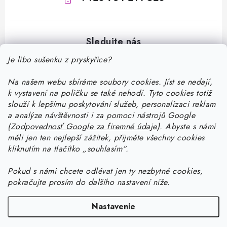
Je libo sušenku z pryskyřice?
Na našem webu sbíráme soubory cookies. Jíst se nedají,
Z
k vystavení na poličku se také nehodí. Tyto cookies totiž
á
slouží k lepšímu poskytování služeb, personalizaci reklam
p
a analýze návštěvnosti i za pomoci nástrojů Google
Informace pro vás
(
Zodpovednosť Google za firemné údaje
).
Abyste
s námi
ä
měli jen ten nejlepší zážitek, přijměte všechny cookies
t
Doprava a platba
kliknutím na tlačítko „souhlasím“.
Ako pracovať so živicou
i
Kontakty
Pokud
s námi chcete odlévat jen ty nezbytné cookies,
e
Začnite tvoriť so živicou: stiahnite si zadarmo e-book pre
Návody na výrobky zo živice
pokračujte prosím do dalšího nastavení níže.
Stav objednávky
začiatočníkov
Začnite tvoriť so živicou: stiahnite si zadarmo e-book pre
Facebook
Blog
Nastavenie
Ako dlho tvrdne živica a ako urýchliť tvrdnutie živice?
začiatočníkov
Prečo nakúpiť na Resin Studiu