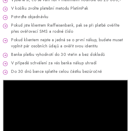
SQUISHY
V košíku zvolte platební metodu PlatímPak
DIAMANTOVÉ MAĽOVANIE
Potvrďte objednávku
Pokud jste klientem Raiffeisenbank, pak se při platbě ověříte
VÝPREDAJ
přes ověřovací SMS a rodné číslo
Pokud klientem nejste a jedná se o první nákup, budete muset
VÝROBKY ZO ŽIVICE
vyplnit pár osobních údajů a ověřit svou identitu
Banka platbu vyhodnotí do 30 vteřin a bez dokladů
DARČEKOVÉ POUKAZY
V případě schválení za vás banka nákup uhradí
Do 30 dnů bance splatíte celou částku bezúročně
NOVINKY
BLOG
KONTAKTY
Doprava a platba
Kontakty
Stav objednávky
Blog