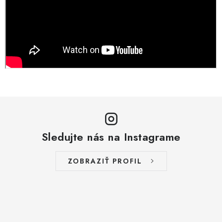
Prečo nakúpiť na Resin Studiu
Sledujte nás
Všeobecné obchodné podmienky
GDPR
Reklamační řád
Spolupracujte s nami
Najčastejšie otázky a odpovede
Galéria
Hodnotenie obchodu
KARTY BEZPEČNOSTNÝCH ÚDAJOV
Pravidlá triedenia ponúk tovaru
Pravidlá spracovania recenzií
Poučenie o súboroch cookies
Voľné pracovné pozície (CZ)
Sledujte nás na Instagrame
ZOBRAZIŤ PROFIL