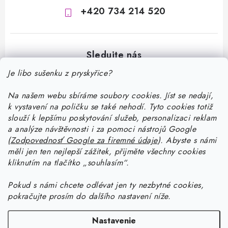
+420 734 214 520
Je libo sušenku z pryskyřice?
Na našem webu sbíráme soubory cookies. Jíst se nedají,
Z
k vystavení na poličku se také nehodí. Tyto cookies totiž
á
slouží k lepšímu poskytování služeb, personalizaci reklam
p
a analýze návštěvnosti i za pomoci nástrojů Google
Informace pro vás
(
Zodpovednosť Google za firemné údaje
).
Abyste
s námi
ä
měli jen ten nejlepší zážitek, přijměte všechny cookies
t
Doprava a platba
kliknutím na tlačítko „souhlasím“.
Ako pracovať so živicou
i
Kontakty
Pokud
s námi chcete odlévat jen ty nezbytné cookies,
e
Začnite tvoriť so živicou: stiahnite si zadarmo e-book pre
Návody na výrobky zo živice
pokračujte prosím do dalšího nastavení níže.
Stav objednávky
začiatočníkov
Začnite tvoriť so živicou: stiahnite si zadarmo e-book pre
Facebook
Blog
Nastavenie
Ako dlho tvrdne živica a ako urýchliť tvrdnutie živice?
začiatočníkov