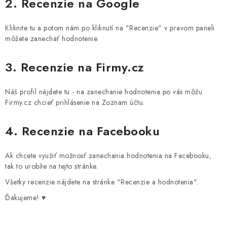
2. Recenzie na Google
SQUISHY
DIAMANTOVÉ MAĽOVANIE
Kliknite tu a potom nám po kliknutí na "Recenzie" v pravom paneli
môžete zanechať hodnotenie.
VÝPREDAJ
3. Recenzie na Firmy.cz
VÝROBKY ZO ŽIVICE
Náš profil nájdete tu - na zanechanie hodnotenia po vás môžu
Firmy.cz chcieť prihlásenie na Zoznam účtu.
DARČEKOVÉ POUKAZY
4. Recenzie na Facebooku
NOVINKY
Ak chcete využiť možnosť zanechania hodnotenia na Facebooku,
BLOG
tak to urobíte na tejto stránke.
Všetky recenzie nájdete na stránke "Recenzie a hodnotenia".
KONTAKTY
Ďakujeme! ♥️
Doprava a platba
Kontakty
Stav objednávky
Blog