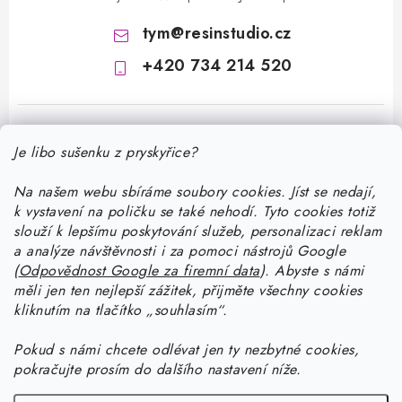
tym
@
resinstudio.cz
+420 734 214 520
Je libo sušenku z pryskyřice?
Na našem webu sbíráme soubory cookies. Jíst se nedají,
k vystavení na poličku se také nehodí. Tyto cookies totiž
Z
slouží k lepšímu poskytování služeb, personalizaci reklam
á
a analýze návštěvnosti i za pomoci nástrojů Google
Informace pro vás
(
Odpovědnost Google za firemní data
).
Abyste
s námi
p
měli jen ten nejlepší zážitek, přijměte všechny cookies
a
Doprava a platba
kliknutím na tlačítko „souhlasím“.
Jak pracovat s pryskyřicí
t
Kontakty
í
Pokud
s námi chcete odlévat jen ty nezbytné cookies,
Začněte tvořit s pryskyřicí: stáhněte si zdarma e-book pro
Návody na výrobky z pryskyřice
pokračujte prosím do dalšího nastavení níže.
Stav objednávky
začátečníky
Začněte tvořit s pryskyřicí: stáhněte si zdarma e-book pro