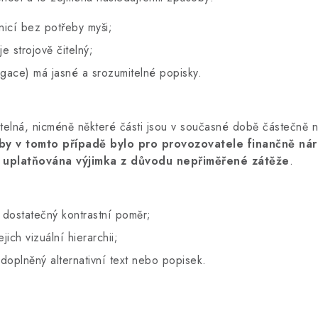
nicí bez potřeby myši;
 strojově čitelný;
vigace) má jasné a srozumitelné popisky.
žitelná, nicméně některé části jsou v současné době částečně 
 by v tomto případě bylo pro provozovatele finančně ná
 uplatňována výjimka z důvodu nepřiměřené zátěže
.
 dostatečný kontrastní poměr;
ich vizuální hierarchii;
doplněný alternativní text nebo popisek.
.