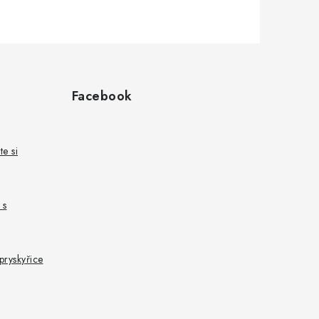
Facebook
te si
 s
pryskyřice