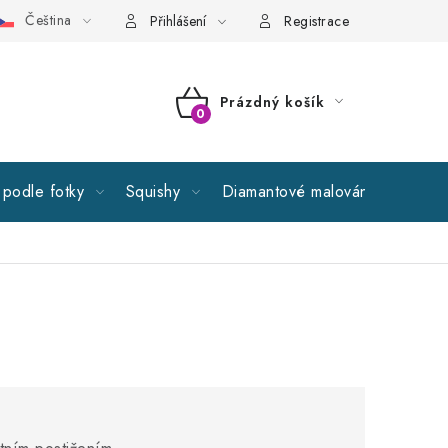
Čeština
cné obchodní podmínky
GDPR
Reklamační řád
Spolupr
Přihlášení
Registrace
Prázdný košík
NÁKUPNÍ
KOŠÍK
podle fotky
Squishy
Diamantové malování
Výprod