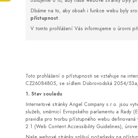
Usilujeme o to, aby naše webové stránky byly př
Dbáme na to, aby obsah i funkce webu byly sro
přístupnost
.
V tomto prohlášení Vás informujeme o úrovni pří
Toto prohlášení o přístupnosti se vztahuje na inte
CZ26084805,
se sídlem Dobrovodská 2054/53a,
1. Stav souladu
Internetové stránky Angel Company s.r.o. jsou vy
služeb, směrnicí Evropského parlamentu a Rady (
pravidla pro tvorbu přístupného webu definovaná
2.1 (Web Content Accessibility Guidelines), úrov
Naše webové stránky splňují požadavky na přístup