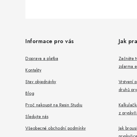
Z
á
Informace pro vás
Jak pra
p
a
Doprava a platba
Začněte tv
zdarma e
t
Kontakty
í
Stav objednávky
Vrstvení 
druhů pry
Blog
Proč nakoupit na Resin Studiu
Kalkulačk
z pryskyř
Sledujte nás
Všeobecné obchodní podmínky
Jak brousi
pryskyřic