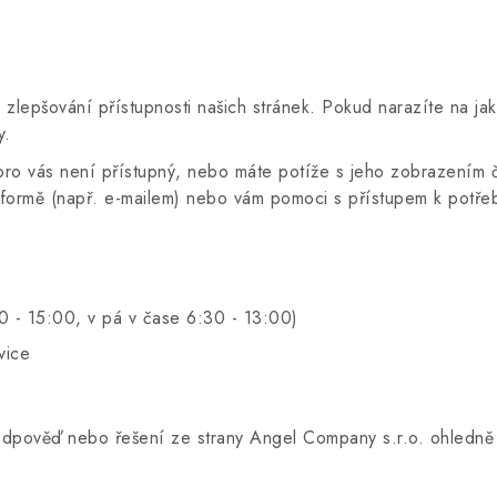
 zlepšování přístupnosti našich stránek. Pokud narazíte na ja
y.
 pro vás není přístupný, nebo máte potíže s jeho zobrazením či
ní formě (např. e-mailem) nebo vám pomoci s přístupem k potř
0 - 15:00, v pá v čase 6:30 - 13:00)
vice
odpověď nebo řešení ze strany Angel Company s.r.o.
ohledně 