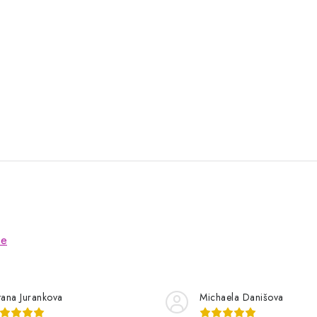
ze
tana Jurankova
Michaela Danišova