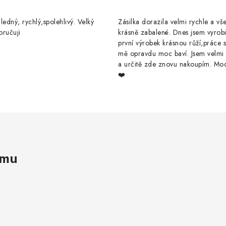
ledný, rychlý,spolehlivý. Velký
Zásilka dorazila velmi rychle a v
oručuji
krásně zabalené. Dnes jsem vyrobi
první výrobek krásnou růží,práce s
mě opravdu moc baví. Jsem velmi
a určitě zde znovu nakoupím. Moc
❤️
amu