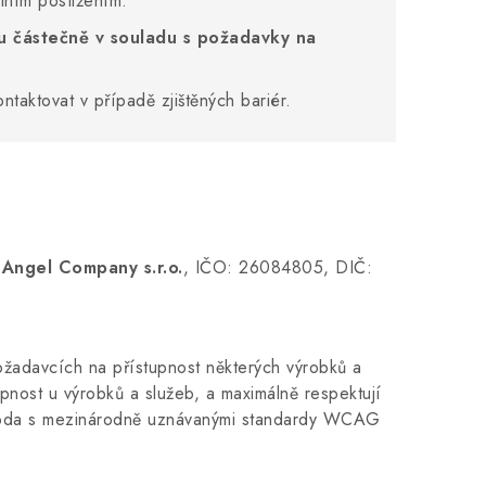
otním postižením.
ou částečně v souladu s požadavky na
taktovat v případě zjištěných bariér.
í
Angel Company s.r.o.
, I
ČO: 26084805,
DIČ:
žadavcích na přístupnost některých výrobků a
nost u výrobků a služeb, a maximálně respektují
 shoda s mezinárodně uznávanými standardy WCAG