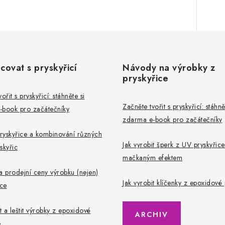
covat s pryskyřicí
Návody na výrobky z
pryskyřice
ořit s pryskyřicí: stáhněte si
Začněte tvořit s pryskyřicí: stáhně
-book pro začátečníky
zdarma e-book pro začátečníky
pryskyřice a kombinování různých
Jak vyrobit šperk z UV pryskyřice
skyřic
mačkaným efektem
a prodejní ceny výrobku (nejen)
Jak vyrobit klíčenky z epoxidové 
ice
t a leštit výrobky z epoxidové
ARCHIV
e