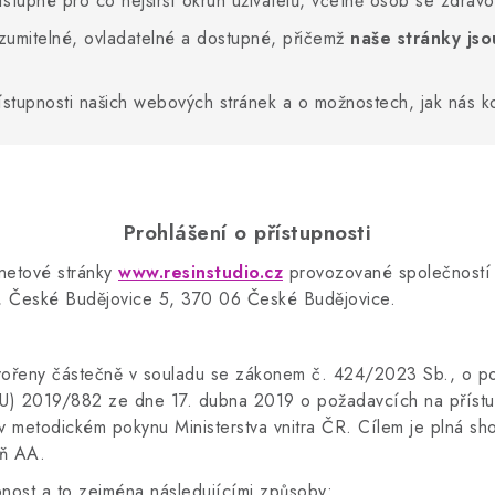
ístupné pro co nejširší okruh uživatelů, včetně osob se zdrav
zumitelné, ovladatelné a dostupné, přičemž
naše stránky js
stupnosti našich webových stránek a o možnostech, jak nás kon
Prohlášení o přístupnosti
rnetové stránky
www.resinstudio.cz
provozované společnost
 České Budějovice 5, 370 06 České Budějovice
.
tvořeny částečně v souladu se zákonem č. 424/2023 Sb., o po
EU) 2019/882 ze dne 17. dubna 2019 o požadavcích na přístup
 v metodickém pokynu Ministerstva vnitra ČR. Cílem je plná
eň AA.
nost a to zejména následujícími způsoby: