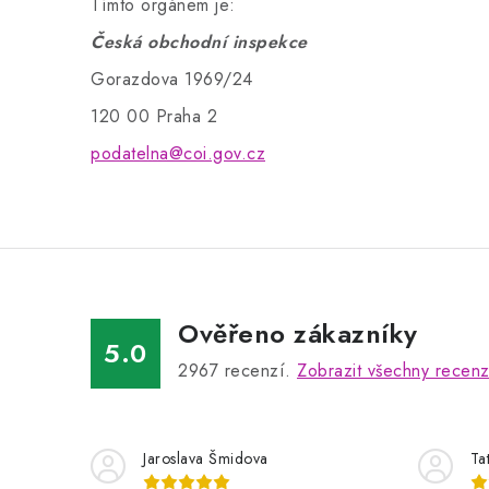
Tímto orgánem je:
Česká obchodní inspekce
Gorazdova 1969/24
120 00 Praha 2
podatelna@coi.gov.cz
Ověřeno zákazníky
5.0
2967
recenzí.
Zobrazit všechny recen
Jaroslava Šmidova
Ta