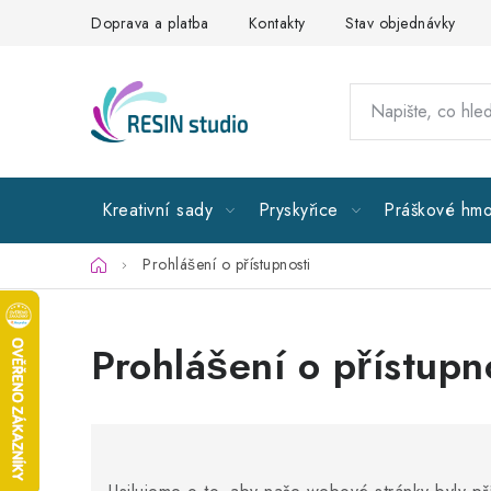
Přejít
Doprava a platba
Kontakty
Stav objednávky
na
obsah
Kreativní sady
Pryskyřice
Práškové hmo
Domů
Prohlášení o přístupnosti
Prohlášení o přístupn