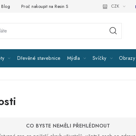
CZK
Blog
Proč nakoupit na Resin Studiu
Sledujte nás
Všeobe
ty
Dřevěné stavebnice
Mýdla
Svíčky
Obrazy 
osti
CO BYSTE NEMĚLI PŘEHLÉDNOUT