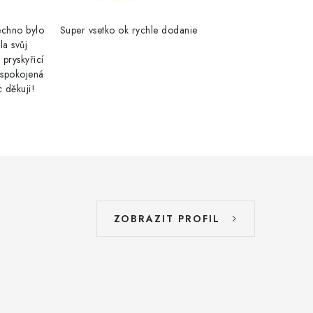
šechno bylo
Super vsetko ok rychle dodanie
la svůj
 pryskyřicí
 spokojená
 děkuji!
ZOBRAZIT PROFIL