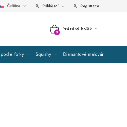
Čeština
cné obchodní podmínky
GDPR
Reklamační řád
Spolupr
Přihlášení
Registrace
Prázdný košík
NÁKUPNÍ
KOŠÍK
podle fotky
Squishy
Diamantové malování
Výprod