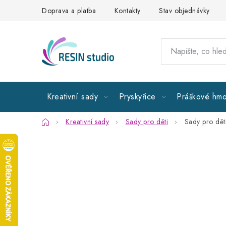
Přejít
Doprava a platba
Kontakty
Stav objednávky
na
obsah
Kreativní sady
Pryskyřice
Práškové hmo
Domů
Kreativní sady
Sady pro děti
Sady pro dět