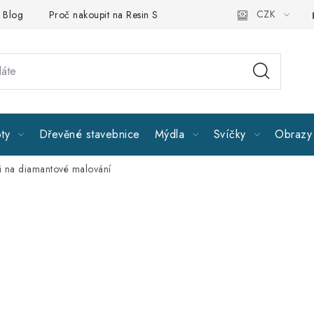
CZK
Blog
Proč nakoupit na Resin Studiu
Sledujte nás
Všeobe
ty
Dřevěné stavebnice
Mýdla
Svíčky
Obrazy 
i na diamantové malování