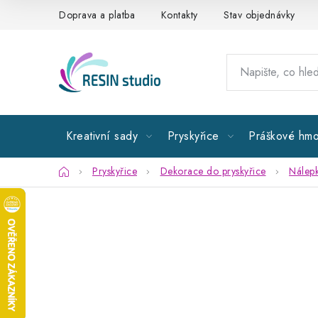
Přejít
Doprava a platba
Kontakty
Stav objednávky
na
obsah
Kreativní sady
Pryskyřice
Práškové hmo
Domů
Pryskyřice
Dekorace do pryskyřice
Nálepk