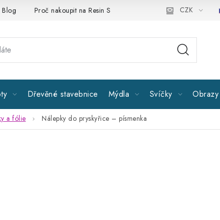
CZK
Blog
Proč nakoupit na Resin Studiu
Sledujte nás
Všeobe
ty
Dřevěné stavebnice
Mýdla
Svíčky
Obrazy 
y a fólie
Nálepky do pryskyřice – písmenka