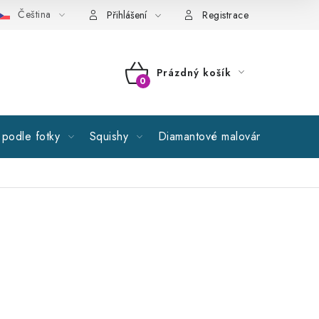
Čeština
cné obchodní podmínky
GDPR
Reklamační řád
Spolupr
Přihlášení
Registrace
Prázdný košík
NÁKUPNÍ
KOŠÍK
podle fotky
Squishy
Diamantové malování
Výprod