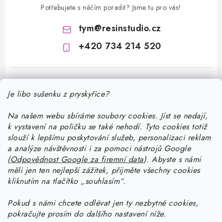
Potřebujete s něčím poradit? Jsme tu pro vás!
tym
@
resinstudio.cz
+420 734 214 520
Je libo sušenku z pryskyřice?
Na našem webu sbíráme soubory cookies. Jíst se nedají,
k vystavení na poličku se také nehodí. Tyto cookies totiž
Z
slouží k lepšímu poskytování služeb, personalizaci reklam
á
a analýze návštěvnosti i za pomoci nástrojů Google
Informace pro vás
(
Odpovědnost Google za firemní data
).
Abyste
s námi
p
měli jen ten nejlepší zážitek, přijměte všechny cookies
a
Doprava a platba
kliknutím na tlačítko „souhlasím“.
Jak pracovat s pryskyřicí
t
Kontakty
í
Pokud
s námi chcete odlévat jen ty nezbytné cookies,
Začněte tvořit s pryskyřicí: stáhněte si zdarma e-book pro
Návody na výrobky z pryskyřice
pokračujte prosím do dalšího nastavení níže.
Stav objednávky
začátečníky