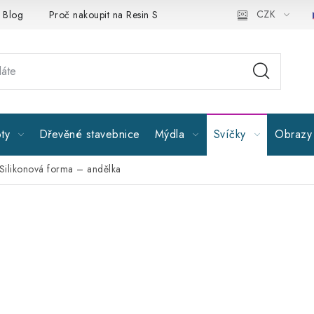
CZK
Blog
Proč nakoupit na Resin Studiu
Sledujte nás
Všeobe
ty
Dřevěné stavebnice
Mýdla
Svíčky
Obrazy 
Silikonová forma – andělka