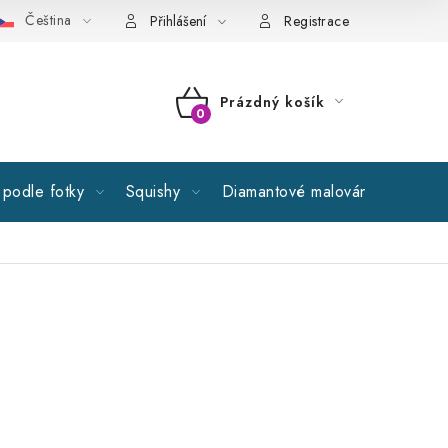
Čeština
cné obchodní podmínky
GDPR
Reklamační řád
Spolupr
Přihlášení
Registrace
Prázdný košík
NÁKUPNÍ
KOŠÍK
podle fotky
Squishy
Diamantové malování
Výprod