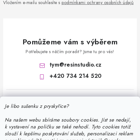
Vložením e-mailu souhlasíte s
podmínkami ochrany osobních údajů
Pomůžeme vám s výběrem
Potřebujete s něčím poradit? Jsme tu pro vás!
tym
@
resinstudio.cz
+420 734 214 520
Je libo sušenku z pryskyřice?
Na našem webu sbíráme soubory cookies. Jíst se nedají,
k vystavení na poličku se také nehodí. Tyto cookies totiž
Z
slouží k lepšímu poskytování služeb, personalizaci reklam