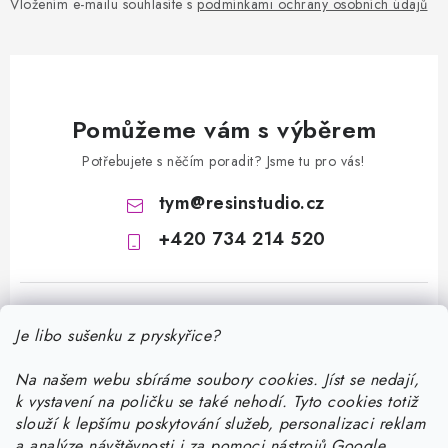
Vložením e-mailu souhlasíte s
podmínkami ochrany osobních údajů
Pomůžeme vám s výběrem
Potřebujete s něčím poradit? Jsme tu pro vás!
tym
@
resinstudio.cz
+420 734 214 520
Je libo sušenku z pryskyřice?
Na našem webu sbíráme soubory cookies. Jíst se nedají,
k vystavení na poličku se také nehodí. Tyto cookies totiž
Z
slouží k lepšímu poskytování služeb, personalizaci reklam
á
a analýze návštěvnosti i za pomoci nástrojů Google