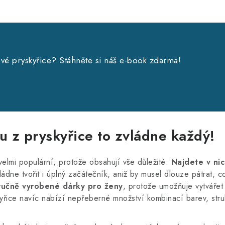
ové pryskyřice? Stáhněte si náš e-book zdarma!
u z pryskyřice to zvládne každý!
velmi populární, protože obsahují vše důležité.
Najdete v nic
dne tvořit i úplný začátečník, aniž by musel dlouze pátrat, co
ručně vyrobené dárky pro ženy
, protože umožňuje vytvářet
řice navíc nabízí nepřeberné množství kombinací barev, strukt