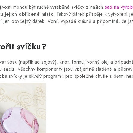
jivosti mohou být ručně vyráběné svíčky z našich
sad na výrob
jejich oblíbené místo.
Takový dárek přispěje k vytvoření j
 jen obyčejný dárek. Voní, vypadá krásně a připomíná, že jst
ořit svíčku?
t vosk (například sójový), knot, formu, vonný olej a případn
u sadu.
Všechny komponenty jsou vzájemně sladěné a připrave
oba svíčky je skvělý program i pro společné chvíle s dětmi n