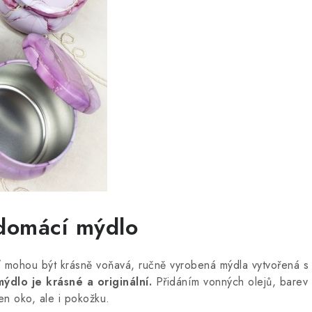
 domácí mýdlo
ť mohou být krásně voňavá, ručně vyrobená mýdla vytvořená 
dlo je krásné a originální.
Přidáním vonných olejů, barev 
jen oko, ale i pokožku.