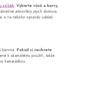
u svíček
.
Vyberte vůně a barvy,
edinečné atmosféry jejich domova.
e si na někoho opravdu udělali
ě barviva.
Pokud si nechcete
né k okamžitému použití, takže
ebo kamarádkou.