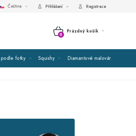
Čeština
cné obchodní podmínky
GDPR
Reklamační řád
Spolupr
Přihlášení
Registrace
Prázdný košík
NÁKUPNÍ
KOŠÍK
podle fotky
Squishy
Diamantové malování
Výprod