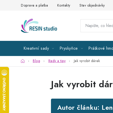
Přejít
Doprava a platba
Kontakty
Stav objednávky
na
obsah
Kreativní sady
Pryskyřice
Práškové hmo
Domů
Blog
Rady a tipy
Jak vyrobit dárek
Jak vyrobit dá
Autor článku: Le