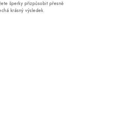
te šperky přizpůsobit přesně
echá krásný výsledek.