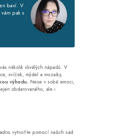
en baví. V
é vám pak s
 vás několik skvělých nápadů. V
ice, svíček, mýdel a mozaiky,
kou výhodu.
Nese v sobě emoci,
nejen obdarovaného, ale i
nadno vytvoříte pomocí našich sad