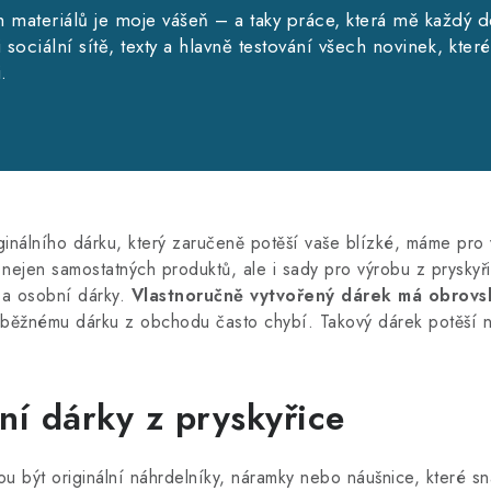
h materiálů je moje vášeň – a taky práce, která mě každý d
sociální sítě, texty a hlavně testování všech novinek, kter
.
riginálního dárku, který zaručeně potěší vaše blízké, máme pro
 nejen samostatných produktů, ale i sady pro výrobu z pryskyř
í a osobní dárky.
Vlastnoručně vytvořený dárek má obrovs
rá běžnému dárku z obchodu často chybí. Takový dárek potěší 
ní dárky z pryskyřice
u být originální náhrdelníky, náramky nebo náušnice, které s