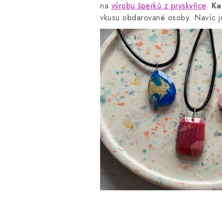
na
výrobu šperků z pryskyřice
.
Ka
vkusu obdarované osoby. Navíc jde