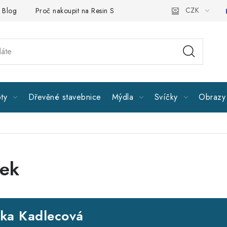
CZK
Blog
Proč nakoupit na Resin Studiu
Sledujte nás
Všeobe
ty
Dřevěné stavebnice
Mýdla
Svíčky
Obrazy 
rek
nka Kadlecová