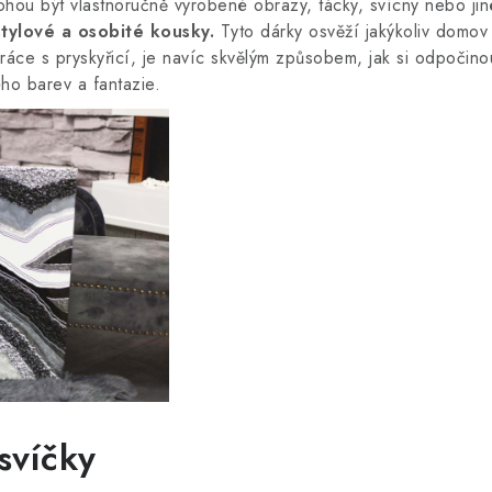
hou být vlastnoručně vyrobené obrazy, tácky, svícny nebo jin
tylové a osobité kousky.
Tyto dárky osvěží jakýkoliv domo
e práce s pryskyřicí, je navíc skvělým způsobem, jak si odpoči
ého barev a fantazie.
 svíčky