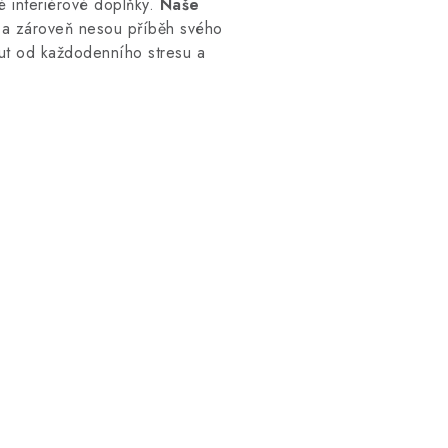
é interiérové doplňky.
Naše
v a zároveň nesou příběh svého
nout od každodenního stresu a