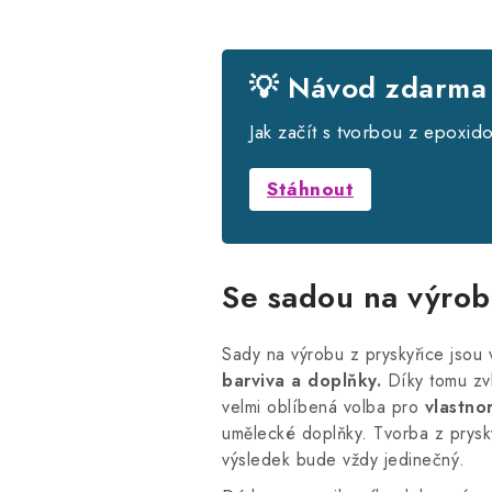
💡 Návod zdarma
Jak začít s tvorbou z epoxid
Stáhnout
Se sadou na výrob
Sady na výrobu z pryskyřice jsou 
barviva a doplňky.
Díky tomu zvlá
velmi oblíbená volba pro
vlastno
umělecké doplňky. Tvorba z prysky
výsledek bude vždy jedinečný.