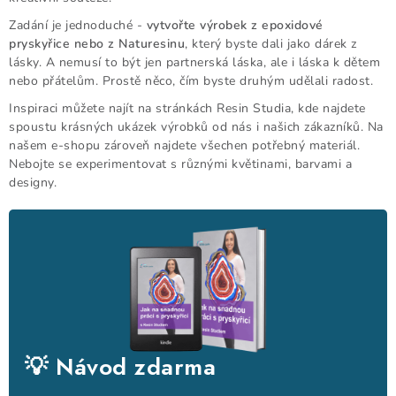
SQUISHY
Zadání je jednoduché -
vytvořte výrobek z epoxidové
pryskyřice nebo z Naturesinu
, který byste dali jako dárek z
DIAMANTOVÉ MALOVÁNÍ
lásky. A nemusí to být jen partnerská láska, ale i láska k dětem
nebo přátelům. Prostě něco, čím byste druhým udělali radost.
VÝPRODEJ
Inspiraci můžete najít na stránkách Resin Studia, kde najdete
spoustu krásných ukázek výrobků od nás i našich zákazníků. Na
VÝROBKY Z PRYSKYŘICE
našem e-shopu zároveň najdete všechen potřebný materiál.
Nebojte se experimentovat s různými květinami, barvami a
designy.
DÁRKOVÉ POUKAZY
NOVINKY
BLOG
KONTAKTY
💡 Návod zdarma
Doprava a platba
Kontakty
Stav objednávky
Blog