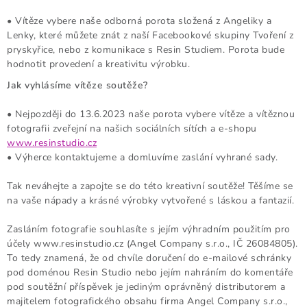
• Vítěze vybere naše odborná porota složená z Angeliky a
Lenky, které můžete znát z naší Facebookové skupiny Tvoření z
pryskyřice, nebo z komunikace s Resin Studiem. Porota bude
hodnotit provedení a kreativitu výrobku.
Jak vyhlásíme vítěze soutěže?
• Nejpozději do 13.6.2023 naše porota vybere vítěze a vítěznou
fotografii zveřejní na našich sociálních sítích a e-shopu
www.resinstudio.cz
• Výherce kontaktujeme a domluvíme zaslání vyhrané sady.
Tak neváhejte a zapojte se do této kreativní soutěže! Těšíme se
na vaše nápady a krásné výrobky vytvořené s láskou a fantazií.
Zasláním fotografie souhlasíte s jejím výhradním použitím pro
účely www.resinstudio.cz (Angel Company s.r.o., IČ 26084805).
To tedy znamená, že od chvíle doručení do e-mailové schránky
pod doménou Resin Studio nebo jejím nahráním do komentáře
pod soutěžní příspěvek je jediným oprávněný distributorem a
majitelem fotografického obsahu firma Angel Company s.r.o.,