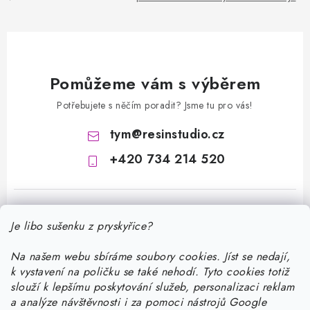
Pomůžeme vám s výběrem
Potřebujete s něčím poradit? Jsme tu pro vás!
tym
@
resinstudio.cz
+420 734 214 520
Je libo sušenku z pryskyřice?
Na našem webu sbíráme soubory cookies. Jíst se nedají,
k vystavení na poličku se také nehodí. Tyto cookies totiž
Z
slouží k lepšímu poskytování služeb, personalizaci reklam
á
a analýze návštěvnosti i za pomoci nástrojů Google