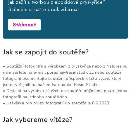
Jak začít s tvorbou z epoxidové pryskyřice?
Proč nakoupit na Resin Studiu
Sledujte nás
Stáhněte si náš e-book zdarma!
Všeobecné obchodní podmínky
GDPR
Reklamační řád
Spolupracujte s námi
Nejčastější otázky a odpovědi
Stáhnout
Galerie
Hodnocení obchodu
Bezpečnostní listy
Pravidla řazení nabídek zboží
Pravidla zpracování recenzí
Poučení o souborech cookies
Volné pracovní pozice
Jak se zapojit do soutěže?
• Soutěžní fotografii s výrobkem z pryskyřice nebo z Naturesinu
nám zašlete na e-mail poradna@resinstudio.cz nebo soutěžní
fotografií okomentujte soutěžní příspěvek k této výzvě, který
jsme zveřejnili na našem Facebooku Resin Studio.
• Dejte si na výrobku záležet, do soutěže přijímáme pouze jednu
fotografii na jednoho soutěžícího.
• Uzávěrka pro přijetí fotografií do soutěže je 6.6.2023.
Jak vybereme vítěze?