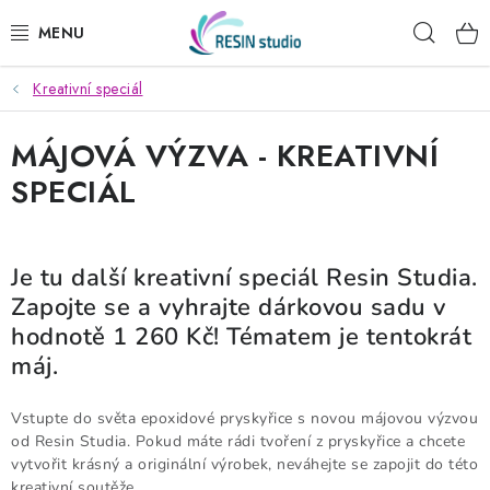
Přejít
Hleda
na
obsah
Kreativní speciál
KREATIVNÍ SADY
MÁJOVÁ VÝZVA - KREATIVNÍ
PRYSKYŘICE
SPECIÁL
PRÁŠKOVÉ HMOTY
DŘEVĚNÉ STAVEBNICE
Je tu další kreativní speciál Resin Studia.
Zapojte se a vyhrajte dárkovou sadu v
MÝDLA
hodnotě 1 260 Kč! Tématem je tentokrát
máj.
SVÍČKY
Vstupte do světa epoxidové pryskyřice s novou májovou výzvou
OBRAZY PODLE FOTKY
od Resin Studia. Pokud máte rádi tvoření z pryskyřice a chcete
vytvořit krásný a originální výrobek, neváhejte se zapojit do této
kreativní soutěže.