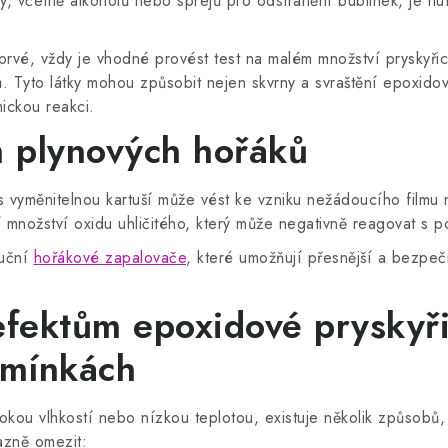
ky, včetně alkoholů nebo sprejů pro odstranění bublinek, je n
rvé, vždy je vhodné provést test na malém množství pryskyřic
 Tyto látky mohou způsobit nejen skvrny a svraštění epoxidové 
ickou reakci.
h plynových hořáků
s vyměnitelnou kartuší může vést ke vzniku nežádoucího filmu 
í množství oxidu uhličitého, který může negativně reagovat s p
ruční
hořákové zapalovače
, které umožňují přesnější a bezpečn
efektům epoxidové pryskyř
dmínkách
okou vlhkostí nebo nízkou teplotou, existuje několik způsobů, 
azně omezit: