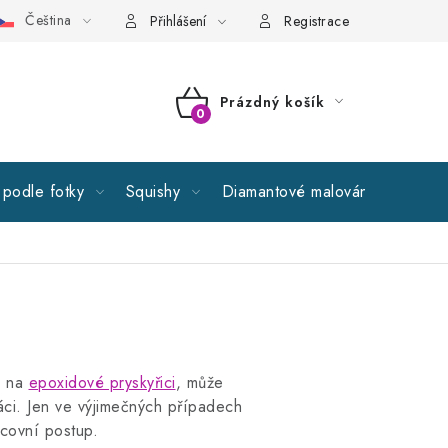
Čeština
cné obchodní podmínky
GDPR
Reklamační řád
Spolupr
Přihlášení
Registrace
Prázdný košík
NÁKUPNÍ
KOŠÍK
podle fotky
Squishy
Diamantové malování
Výprod
u na
epoxidové pryskyřici
, může
ráci. Jen ve výjimečných případech
acovní postup.