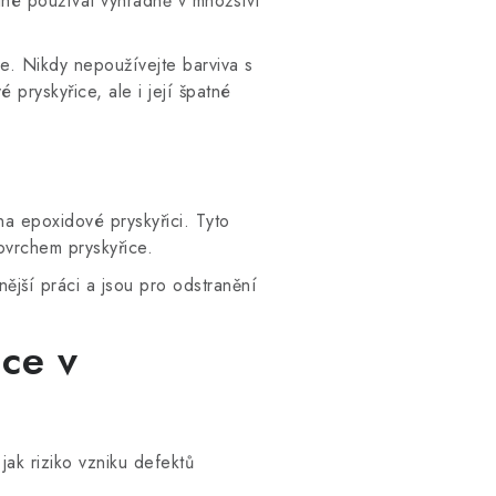
utné používat výhradně v množství
e. Nikdy nepoužívejte barviva s
pryskyřice, ale i její špatné
na epoxidové pryskyřici. Tyto
ovrchem pryskyřice.
ější práci a jsou pro odstranění
ice v
jak riziko vzniku defektů