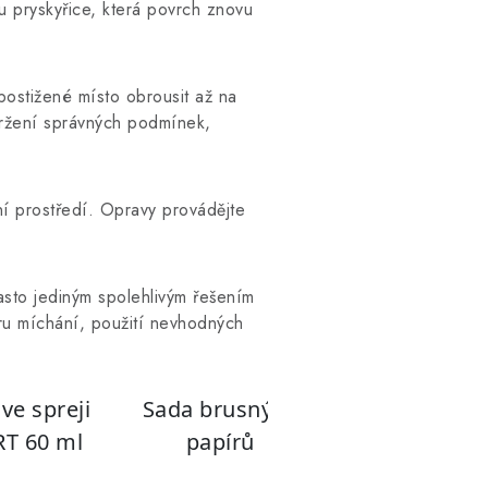
u pryskyřice, která povrch znovu
postižené místo obrousit až na
držení správných podmínek,
ní prostředí. Opravy provádějte
sto jediným spolehlivým řešením
ru míchání, použití nevhodných