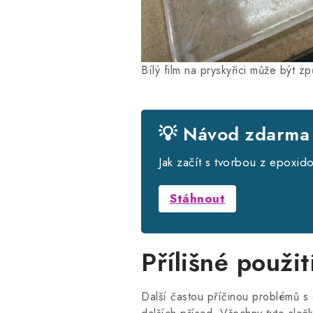
Bílý film na pryskyřici může být 
💡 Návod zdarma
Jak začít s tvorbou z epoxid
Stáhnout
Přílišné použit
Další častou příčinou problémů s