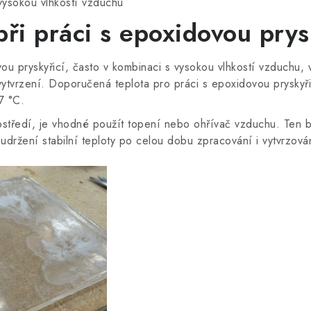
vysokou vlhkostí vzduchu
při práci s epoxidovou prys
ou pryskyřicí, často v kombinaci s vysokou vlhkostí vzduchu, v
ytvrzení. Doporučená teplota pro práci s epoxidovou pryskyři
7 °C.
ostředí, je vhodné použít topení nebo ohřívač vzduchu. Ten b
e udržení stabilní teploty po celou dobu zpracování i vytvrzová