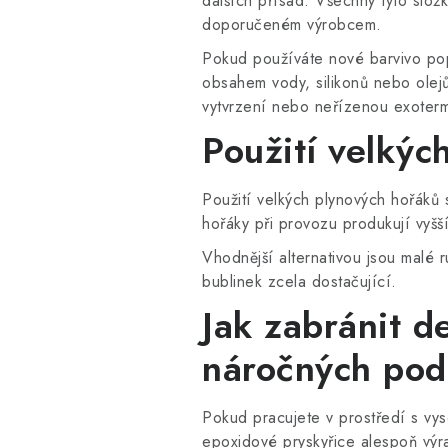
dalších přísad. Všechny tyto slož
doporučeném výrobcem.
Pokud používáte nové barvivo pop
obsahem vody, silikonů nebo olejů.
vytvrzení nebo neřízenou exoterm
Použití velkýc
Použití velkých plynových hořáků 
hořáky při provozu produkují vyšš
Vhodnější alternativou jsou malé 
bublinek zcela dostačující.
Jak zabránit d
náročných po
Pokud pracujete v prostředí s vys
epoxidové pryskyřice alespoň výr