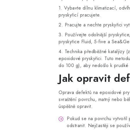
1. Vybavte dílnu klimatizací, odv
pryskyřicí pracujete.
2. Pracujte a nechte pryskyřici vyt
3. Používejte odolnější pryskyřic
pryskyřice Fluid, 5-five a Sea&G
4. Technika předběžné katalýzy (z
epoxidové pryskyřici. Tuto metod
do 100 g), aby nedošlo k prudké 
Jak opravit de
Oprava defektů na epoxidové prysk
svraštění povrchu, matný nebo běl
úspěšně opravit.
Pokud se na povrchu vytvořil 
odstranit. Nejčastěji se pou