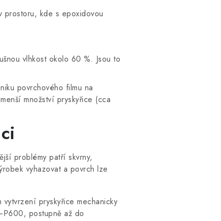
 v prostoru, kde s epoxidovou
ušnou vlhkost okolo 60 %. Jsou to
zniku povrchového filmu na
menší množství pryskyřice (cca
ci
jší problémy patří skvrny,
výrobek vyhazovat a povrch lze
m vytvrzení pryskyřice mechanicky
20–P600, postupně až do