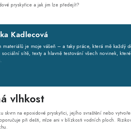
vé pryskyřice a jak jim lze předejít?
nka Kadlecová
h materiálů je moje vášeň – a taky práce, která mě každý d
sociální sítě, texty a hlavně testování všech novinek, kter
.
á vlhkost
ku skvrn na epoxidové pryskyřici, jejího svraštění nebo vytvoř
oporučuje při dešti, mlze ani v blízkosti vodních ploch. Riziko
chu.