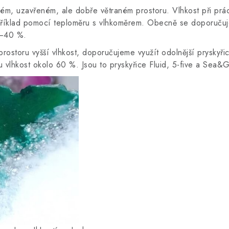
lém, uzavřeném, ale dobře větraném prostoru. Vlhkost při prác
říklad pomocí teploměru s vlhkoměrem. Obecně se doporučuje 
30–40 %.
rostoru vyšší vlhkost, doporučujeme využít odolnější pryskyři
 vlhkost okolo 60 %. Jsou to pryskyřice Fluid, 5-five a Sea&