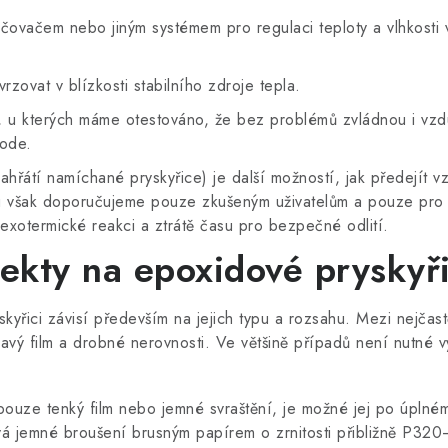
lhčovačem nebo jiným systémem pro regulaci teploty a vlhkosti
vrzovat v blízkosti stabilního zdroje tepla.
e, u kterých máme otestováno, že bez problémů zvládnou i vzd
eode.
ahřátí namíchané pryskyřice) je další možností, jak předejít v
u však doporučujeme pouze zkušeným uživatelům a pouze pro 
exotermické reakci a ztrátě času pro bezpečné odlití.
fekty na epoxidové pryskyři
yřici závisí především na jejich typu a rozsahu. Mezi nejčastě
avý film a drobné nerovnosti. Ve většině případů není nutné 
pouze tenký film nebo jemné svraštění, je možné jej po úplné
žívá jemné broušení brusným papírem o zrnitosti přibližně P3