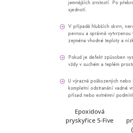
jemnějších zrnitostí. Po přeb
sjednotí.
V případě hlubších skvrn, ner
pevnou a správně vytvrzenou v
zejména vhodné teploty a nízk
Pokud je defekt způsoben vyso
vždy v suchém a teplém prosto
U výrazně poškozených nebo l
kompletní odstranění vadné vr
přísad nebo extrémní podmínk