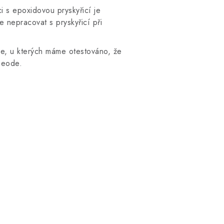
i s epoxidovou pryskyřicí je
nepracovat s pryskyřicí při
ce, u kterých máme otestováno, že
Geode.