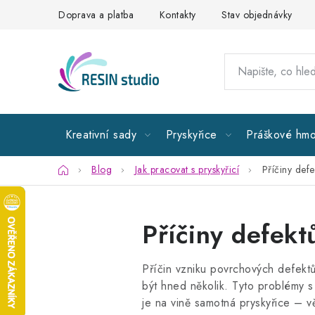
Přejít
Doprava a platba
Kontakty
Stav objednávky
na
obsah
Kreativní sady
Pryskyřice
Práškové hmo
Domů
Blog
Jak pracovat s pryskyřicí
Příčiny defe
Příčiny defekt
Příčin vzniku povrchových defektů
být hned několik. Tyto problémy s 
je na vině samotná pryskyřice – 