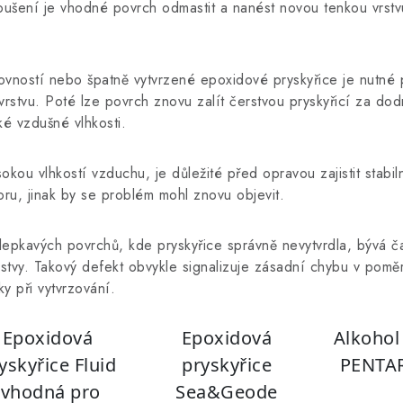
roušení je vhodné povrch odmastit a nanést novou tenkou vrstv
ovností nebo špatně vytvrzené epoxidové pryskyřice je nutné 
rstvu. Poté lze povrch znovu zalít čerstvou pryskyřicí za do
é vzdušné vlhkosti.
kou vlhkostí vzduchu, je důležité před opravou zajistit stabil
ru, jinak by se problém mohl znovu objevit.
epkavých povrchů, kde pryskyřice správně nevytvrdla, bývá ča
stvy. Takový defekt obvykle signalizuje zásadní chybu v pomě
y při vytvrzování.