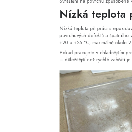
Svraštění na povrchu způsobené 
Nízká teplota 
Nízká teplota při práci s epoxidov
povrchových defektů a špatného v
+20 a +25 °C, maximálně okolo 2
Pokud pracujete v chladnějším pr
– důležitější než rychlé zahřátí j