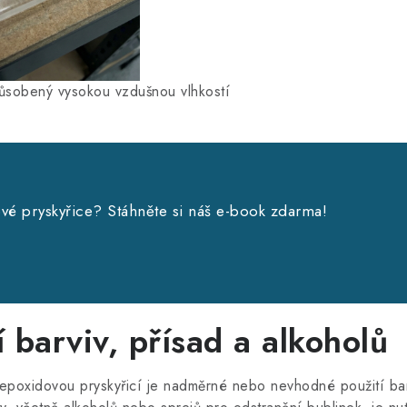
způsobený vysokou vzdušnou vlhkostí
ové pryskyřice? Stáhněte si náš e-book zdarma!
í barviv, přísad a alkoholů
 epoxidovou pryskyřicí je nadměrné nebo nevhodné použití bar