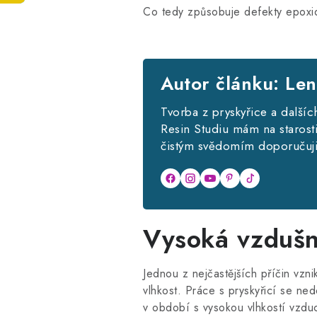
Co tedy způsobuje defekty epoxido
Autor článku: Le
Tvorba z pryskyřice a dalšíc
Resin Studiu mám na starosti 
čistým svědomím doporučuji
Vysoká vzdušn
Jednou z nejčastějších příčin vzni
vlhkost. Práce s pryskyřicí se ned
v období s vysokou vlhkostí vzdu