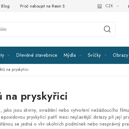
CZK
Blog
Proč nakoupit na Resin Studiu
Sledujte nás
Všeobe
ty
Dřevěné stavebnice
Mýdla
Svíčky
Obrazy 
ktů na pryskyřici
ů na pryskyřici
, jako jsou skvrny, svraštění nebo vytvoření nežádoucího film
epoxidovou pryskyřicí patří mezi nejčastější dotazy při její p
většinou se jedná o vliv okolních podmínek nebo nesprávný pr