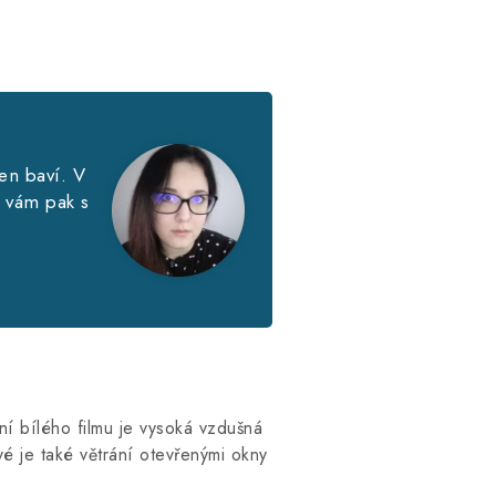
en baví. V
é vám pak s
ení bílého filmu je vysoká vzdušná
vé je také větrání otevřenými okny