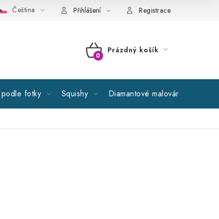
Čeština
cné obchodní podmínky
GDPR
Reklamační řád
Spolupr
Přihlášení
Registrace
Prázdný košík
NÁKUPNÍ
KOŠÍK
podle fotky
Squishy
Diamantové malování
Výprod