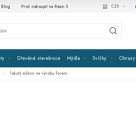
CZK
Blog
Proč nakoupit na Resin Studiu
Sledujte nás
Všeobe
ty
Dřevěné stavebnice
Mýdla
Svíčky
Obrazy 
Tekutý silikon na výrobu forem