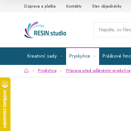
Přejít
Doprava a platba
Kontakty
Stav objednávky
na
obsah
Kreativní sady
Pryskyřice
Práškové hmo
Domů
Pryskyřice
Příprava před odléváním pryskyřice