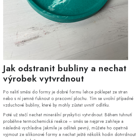
Jak odstranit bubliny a nechat
výrobek vytvrdnout
Po nalití směsi do formy je dobré formu lehce poklepat ze stran
nebo s ní jemně ťuknout o pracovní plochu. Tím se uvolní případné
vzduchové bubliny, které by mohly zůstat uvnitř odlitku.
Poté už stačí nechat minerální pryskyřici vytvrdnout. Během tuhnutí
proběhne termochemická reakce – směs se nejprve zahřeje a
následně vychladne. Jakmile je odlitek pevný, můžete ho opatrně
vyjmout ze silikonové formy a nechat ještě několik hodin dotvrdnout