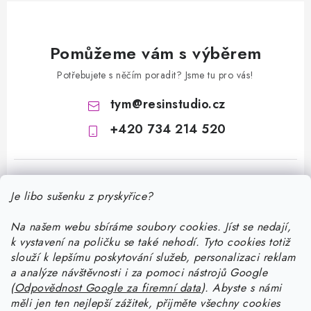
Pomůžeme vám s výběrem
Potřebujete s něčím poradit? Jsme tu pro vás!
tym
@
resinstudio.cz
+420 734 214 520
Je libo sušenku z pryskyřice?
Na našem webu sbíráme soubory cookies. Jíst se nedají,
k vystavení na poličku se také nehodí. Tyto cookies totiž
Z
slouží k lepšímu poskytování služeb, personalizaci reklam
á
a analýze návštěvnosti i za pomoci nástrojů Google
Informace pro vás
(
Odpovědnost Google za firemní data
).
Abyste
s námi
p
měli jen ten nejlepší zážitek, přijměte všechny cookies