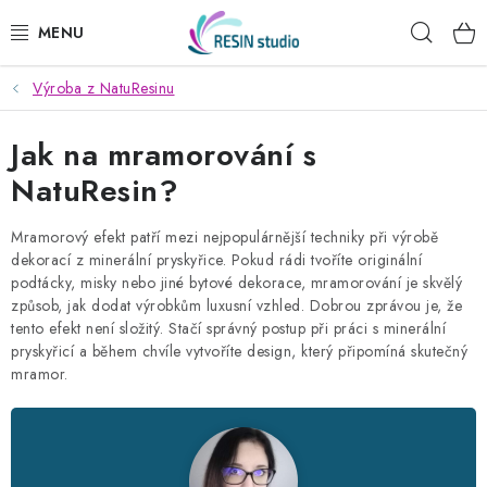
Přejít
Hleda
na
obsah
Výroba z NatuResinu
KREATIVNÍ SADY
Jak na mramorování s
PRYSKYŘICE
NatuResin?
PRÁŠKOVÉ HMOTY
Mramorový efekt patří mezi nejpopulárnější techniky při výrobě
dekorací z minerální pryskyřice. Pokud rádi tvoříte originální
DŘEVĚNÉ STAVEBNICE
podtácky, misky nebo jiné bytové dekorace, mramorování je skvělý
způsob, jak dodat výrobkům luxusní vzhled. Dobrou zprávou je, že
MÝDLA
tento efekt není složitý. Stačí správný postup při práci s minerální
pryskyřicí a během chvíle vytvoříte design, který připomíná skutečný
mramor.
SVÍČKY
OBRAZY PODLE FOTKY