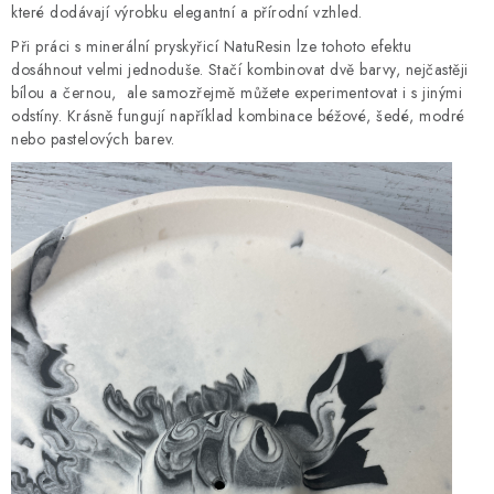
Proč nakoupit na Resin Studiu
Sledujte nás
které dodávají výrobku elegantní a přírodní vzhled.
Všeobecné obchodní podmínky
GDPR
Reklamační řád
Při práci s minerální pryskyřicí NatuResin lze tohoto efektu
dosáhnout velmi jednoduše. Stačí kombinovat dvě barvy, nejčastěji
Spolupracujte s námi
Nejčastější otázky a odpovědi
bílou a černou, ale samozřejmě můžete experimentovat i s jinými
Galerie
Hodnocení obchodu
Bezpečnostní listy
odstíny. Krásně fungují například kombinace béžové, šedé, modré
nebo pastelových barev.
Pravidla řazení nabídek zboží
Pravidla zpracování recenzí
Poučení o souborech cookies
Volné pracovní pozice