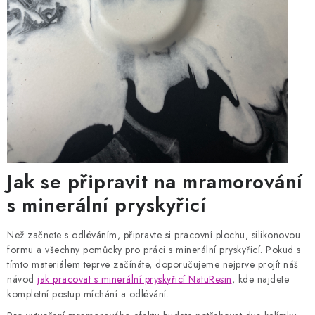
Jak se připravit na mramorování
s minerální pryskyřicí
Než začnete s odléváním, připravte si pracovní plochu, silikonovou
formu a všechny pomůcky pro práci s minerální pryskyřicí. Pokud s
tímto materiálem teprve začínáte, doporučujeme nejprve projít náš
návod
jak pracovat s minerální pryskyřicí NatuResin
, kde najdete
kompletní postup míchání a odlévání.