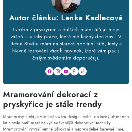
SQUISHY
Autor článku: Lenka Kadlecová
DIAMANTOVÉ MALOVÁNÍ
Tvorba z pryskyřice a dalších materiálů je moje
VÝPRODEJ
vášeň – a taky práce, která mě každý den baví. V
Resin Studiu mám na starosti sociální sítě, texty a
VÝROBKY Z PRYSKYŘICE
hlavně testování všech novinek, které vám pak s
čistým svědomím doporučuji.
DÁRKOVÉ POUKAZY
NOVINKY
Mramorování dekorací z
BLOG
pryskyřice je stále trendy
KONTAKTY
Mramorový efekt je v interiérovém designu velmi oblíbený už mnoho
let a stále patří mezi nejvyhledávanější dekorativní techniky.
Doprava a platba
Kontakty
Stav objednávky
Blog
Mramorování vytváří jemné žilkování a nepravidelné barevné linie,