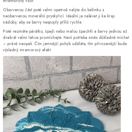
mramorový vzor.
Obarvenou část poté velmi opatrně nalijte do kelímku s
neobarvenou minerální pryskyřicí. Ideální je nalévat ji ke kraji
nádoby, aby se barvy nespojily příliš rychle.
Poté vezměte párátko, špejli nebo malou špachtli a barvy jednou až
dvakrát velmi lehce promíchejte. Není potřeba směs důkladně míchat
– právě naopak. Čím jemnější pohyb uděláte, tím přirozenější bude
výsledný mramorový efekt.