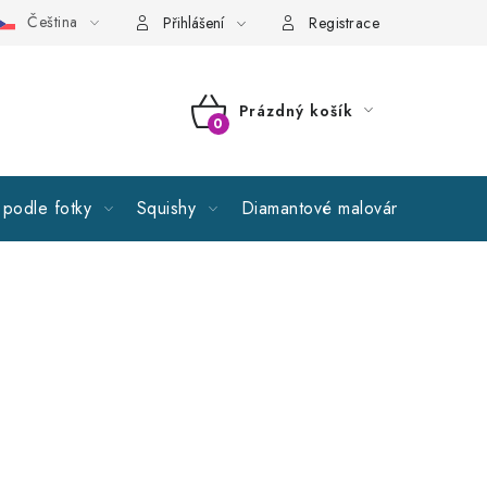
Čeština
cné obchodní podmínky
GDPR
Reklamační řád
Spolupr
Přihlášení
Registrace
Prázdný košík
NÁKUPNÍ
KOŠÍK
podle fotky
Squishy
Diamantové malování
Výprod