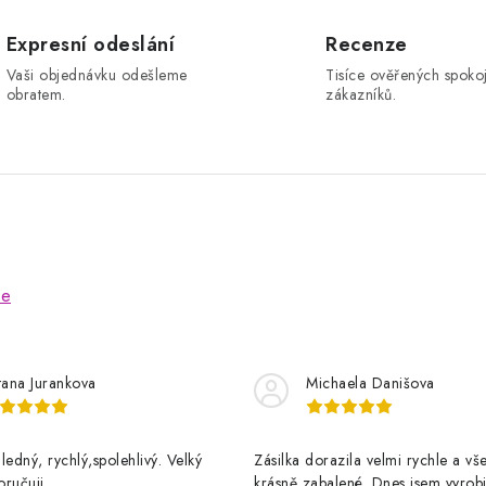
Expresní odeslání
Recenze
Vaši objednávku odešleme
Tisíce ověřených spoko
obratem.
zákazníků.
ze
tana Jurankova
Michaela Danišova
ledný, rychlý,spolehlivý. Velký
Zásilka dorazila velmi rychle a v
oručuji
krásně zabalené. Dnes jsem vyrobi