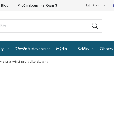
CZK
Blog
Proč nakoupit na Resin Studiu
Sledujte nás
Všeobe
ty
Dřevěné stavebnice
Mýdla
Svíčky
Obrazy 
 s pryskyřicí pro velké skupiny