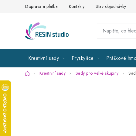
Přejít
Doprava a platba
Kontakty
Stav objednávky
na
obsah
Kreativní sady
Pryskyřice
Práškové hmo
Domů
Kreativní sady
Sady pro velké skupiny
Sady