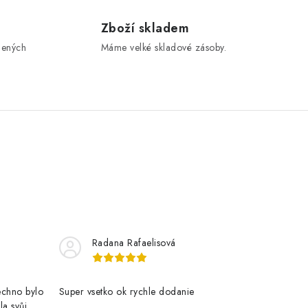
Zboží skladem
jených
Máme velké skladové zásoby.
Radana Rafaelisová
šechno bylo
Super vsetko ok rychle dodanie
la svůj