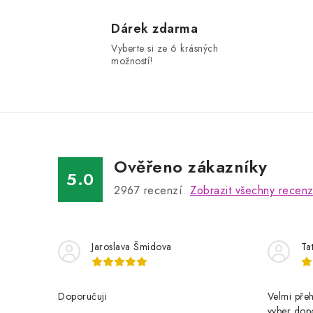
Dárek zdarma
Vyberte si ze 6 krásných
možností!
Ověřeno zákazníky
5.0
2967
recenzí.
Zobrazit všechny recen
Jaroslava Šmidova
Ta
Doporučuji
Velmi přeh
vyber dop