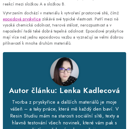
SQUISHY
reakcí mezi složkou A a složkou B.
Vytvrzením dochází v materiálu k vytvoření prostorové sítě, čímž
DIAMANTOVÉ MALOVÁNÍ
epoxidová pryskyřice
získává své typické vlastnosti. Patří mezi ně
vysoká chemická odolnost, tvarová stálost, nerozpustnost a v
VÝPRODEJ
neposlední řadě také dobrá tepelná odolnost. Epoxidové pryskyřice
mají více než jednu epoxidovou vazbu a vyznačují se velmi dobrou
přilnavostí k mnoha druhům materiálů.
VÝROBKY Z PRYSKYŘICE
DÁRKOVÉ POUKAZY
NOVINKY
Autor článku: Lenka Kadlecová
BLOG
Tvorba z pryskyřice a dalších materiálů je moje
KONTAKTY
vášeň – a taky práce, která mě každý den baví. V
Resin Studiu mám na starosti sociální sítě, texty a
Doprava a platba
Kontakty
Stav objednávky
Blog
hlavně testování všech novinek, které vám pak s