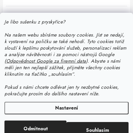
Je libo sušenku z pryskyřice?
Na našem webu sbíráme soubory cookies. Jíst se nedají,
k vystavení na poličku se také nehodí. Tyto cookies totiž
Z
slouží k lepšímu poskytování služeb, personalizaci reklam
á
a analýze návštěvnosti i za pomoci nástrojů Google
Informace pro vás
(
Odpovědnost Google za firemní data
).
Abyste
s námi
p
měli jen ten nejlepší zážitek, přijměte všechny cookies
a
Doprava a platba
kliknutím na tlačítko „souhlasím“.
Jak pracovat s pryskyřicí
t
Kontakty
í
Pokud
s námi chcete odlévat jen ty nezbytné cookies,
Začněte tvořit s pryskyřicí: stáhněte si zdarma e-book pro
Návody na výrobky z pryskyřice
pokračujte prosím do dalšího nastavení níže.
Stav objednávky
začátečníky
Začněte tvořit s pryskyřicí: stáhněte si zdarma e-book pro
Facebook
Blog
Nastavení
Vrstvení pryskyřice a kombinování různých druhů pryskyřic
začátečníky
Proč nakoupit na Resin Studiu
Copyright 2026
Resin Studio
. Všechna práva vyhrazena.
Upravit nastavení
Kalkulačka prodejní ceny výrobku (nejen) z pryskyřice
Jak vyrobit šperk z UV pryskyřice s mačkaným efektem
Odmítnout
Sledujte nás
Souhlasím
cookies