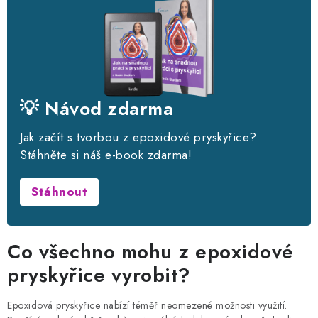
💡 Návod zdarma
Jak začít s tvorbou z epoxidové pryskyřice?
Stáhněte si náš e-book zdarma!
Stáhnout
Co všechno mohu z epoxidové
pryskyřice vyrobit?
Epoxidová pryskyřice nabízí téměř neomezené možnosti využití.