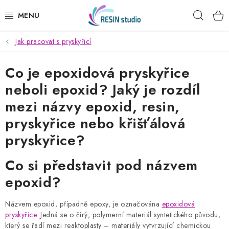
Přejít
Hleda
na
obsah
Jak pracovat s pryskyřicí
KREATIVNÍ SADY
Co je epoxidová pryskyřice
PRYSKYŘICE
neboli epoxid? Jaký je rozdíl
PRÁŠKOVÉ HMOTY
mezi názvy epoxid, resin,
pryskyřice nebo křišťálová
DŘEVĚNÉ STAVEBNICE
pryskyřice?
MÝDLA
Co si představit pod názvem
SVÍČKY
epoxid?
OBRAZY PODLE FOTKY
Názvem epoxid, případně epoxy, je označována
epoxidová
pryskyřice
. Jedná se o čirý, polymerní materiál syntetického původu,
který se řadí mezi reaktoplasty – materiály vytvrzující chemickou