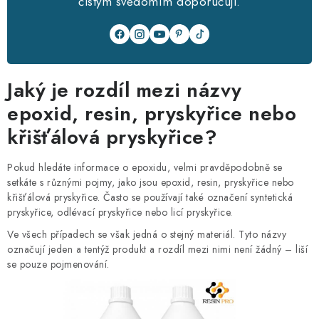
čistým svědomím doporučuji.
Proč nakoupit na Resin Studiu
Sledujte nás
Všeobecné obchodní podmínky
GDPR
Reklamační řád
Spolupracujte s námi
Nejčastější otázky a odpovědi
Galerie
Hodnocení obchodu
Bezpečnostní listy
Jaký je rozdíl mezi názvy
Pravidla řazení nabídek zboží
Pravidla zpracování recenzí
epoxid, resin, pryskyřice nebo
Poučení o souborech cookies
Volné pracovní pozice
křišťálová pryskyřice?
Pokud hledáte informace o epoxidu, velmi pravděpodobně se
setkáte s různými pojmy, jako jsou epoxid, resin, pryskyřice nebo
křišťálová pryskyřice. Často se používají také označení syntetická
pryskyřice, odlévací pryskyřice nebo licí pryskyřice.
Ve všech případech se však jedná o stejný materiál. Tyto názvy
označují jeden a tentýž produkt a rozdíl mezi nimi není žádný – liší
se pouze pojmenování.