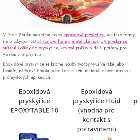
V Resin Studiu nabízíme nejen
epoxidové pryskyřice
, ale také formy
na pryskyřici, 3D
silikonové formy
,
metalické fixy
,
UV pryskyřice
,
sušené květiny do pryskyřice
,
kovové prášky
a další potřeby pro
výrobu z pryskyřice.
Epoxidová pryskyřice se kromě hobby tvorby využívá také jako
lepidlo, nátěrová hmota nebo konstrukční materiál v technických a
průmyslových aplikacích.