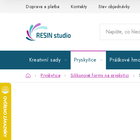
Přejít
Doprava a platba
Kontakty
Stav objednávky
na
obsah
Kreativní sady
Pryskyřice
Práškové hmo
Domů
Pryskyřice
Silikonové formy na pryskyřici