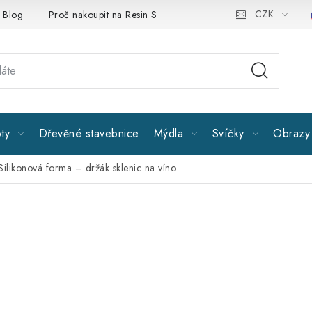
CZK
Blog
Proč nakoupit na Resin Studiu
Sledujte nás
Všeobe
ty
Dřevěné stavebnice
Mýdla
Svíčky
Obrazy 
Silikonová forma – držák sklenic na víno