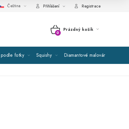
Čeština
cné obchodní podmínky
GDPR
Reklamační řád
Spolupr
Přihlášení
Registrace
Prázdný košík
NÁKUPNÍ
KOŠÍK
podle fotky
Squishy
Diamantové malování
Výprod