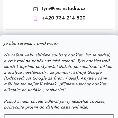
tym
@
resinstudio.cz
+420 734 214 520
Je libo sušenku z pryskyřice?
Na našem webu sbíráme soubory cookies. Jíst se nedají,
k vystavení na poličku se také nehodí. Tyto cookies totiž
Z
slouží k lepšímu poskytování služeb, personalizaci reklam
á
a analýze návštěvnosti i za pomoci nástrojů Google
Informace pro vás
(
Odpovědnost Google za firemní data
).
Abyste
s námi
p
měli jen ten nejlepší zážitek, přijměte všechny cookies
a
Doprava a platba
kliknutím na tlačítko „souhlasím“.
Jak pracovat s pryskyřicí
t
Kontakty
í
Pokud
s námi chcete odlévat jen ty nezbytné cookies,
Začněte tvořit s pryskyřicí: stáhněte si zdarma e-book pro
Návody na výrobky z pryskyřice
pokračujte prosím do dalšího nastavení níže.
Stav objednávky
začátečníky
Začněte tvořit s pryskyřicí: stáhněte si zdarma e-book pro
Facebook
Blog