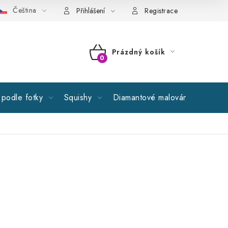
Čeština
cné obchodní podmínky
GDPR
Reklamační řád
Spolupr
Přihlášení
Registrace
Prázdný košík
NÁKUPNÍ
KOŠÍK
podle fotky
Squishy
Diamantové malování
Výprod