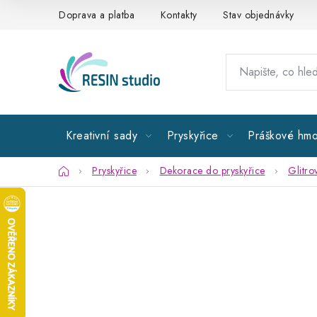
Přejít
Doprava a platba
Kontakty
Stav objednávky
na
obsah
Kreativní sady
Pryskyřice
Práškové hmo
Domů
Pryskyřice
Dekorace do pryskyřice
Glitro