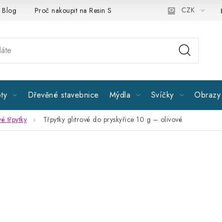
CZK
Blog
Proč nakoupit na Resin Studiu
Sledujte nás
Všeobe
ty
Dřevěné stavebnice
Mýdla
Svíčky
Obrazy 
vé třpytky
Třpytky glitrové do pryskyřice 10 g – olivové