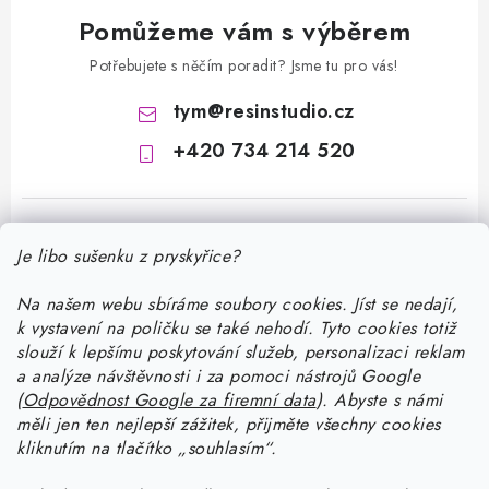
Pomůžeme vám s výběrem
Potřebujete s něčím poradit? Jsme tu pro vás!
tym
@
resinstudio.cz
+420 734 214 520
Je libo sušenku z pryskyřice?
Na našem webu sbíráme soubory cookies. Jíst se nedají,
k vystavení na poličku se také nehodí. Tyto cookies totiž
Z
slouží k lepšímu poskytování služeb, personalizaci reklam
á
a analýze návštěvnosti i za pomoci nástrojů Google
Informace pro vás
(
Odpovědnost Google za firemní data
).
Abyste
s námi
p
měli jen ten nejlepší zážitek, přijměte všechny cookies
a
Doprava a platba
kliknutím na tlačítko „souhlasím“.
Jak pracovat s pryskyřicí
t
Kontakty