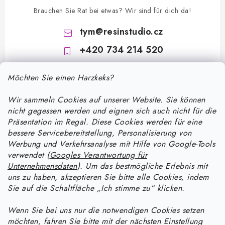
Brauchen Sie Rat bei etwas? Wir sind für dich da!
tym
@
resinstudio.cz
+420 734 214 520
Möchten Sie einen Harzkeks?
Wir sammeln Cookies auf unserer Website. Sie können
nicht gegessen werden und eignen sich auch nicht für die
Präsentation im Regal. Diese Cookies werden für eine
bessere Servicebereitstellung, Personalisierung von
F
Werbung und Verkehrsanalyse mit Hilfe von Google-Tools
u
verwendet (
Googles Verantwortung für
ß
Unternehmensdaten
). Um das bestmögliche Erlebnis mit
Informace pro vás
uns zu haben, akzeptieren Sie bitte alle Cookies, indem
z
Sie auf die Schaltfläche „Ich stimme zu“ klicken.
e
Versand und Zahlung
Wie man mit Epoxidharz arbeitet
i
Wenn Sie bei uns nur die notwendigen Cookies setzen
Kontakte
möchten, fahren Sie bitte mit der nächsten Einstellung
l
Anleitung zur Verarbeitung von UV-Harz: Ein praktischer Leitfaden