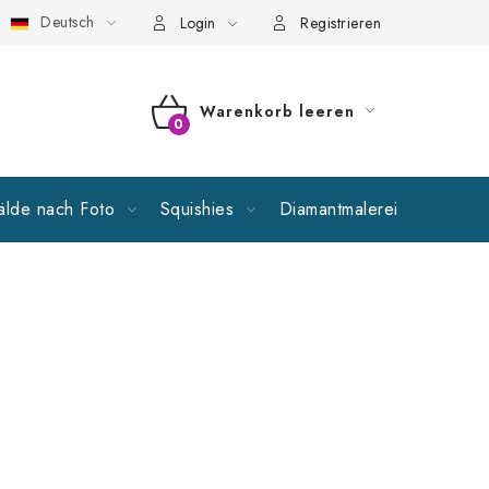
Deutsch
llgemeine Geschäftsbedingungen
Richtlinien zur Verarbeitung p
Login
Registrieren
Warenkorb leeren
WARENKORB
lde nach Foto
Squishies
Diamantmalerei
Verkauf