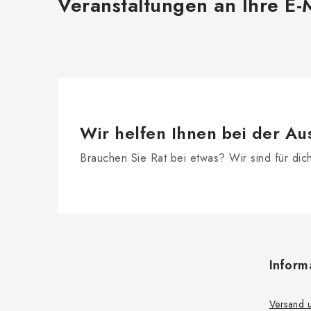
Veranstaltungen an Ihre E-
Wir helfen Ihnen bei der Au
Brauchen Sie Rat bei etwas? Wir sind für dic
F
u
Inform
ß
z
Versand 