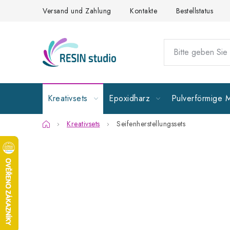
Zum
Versand und Zahlung
Kontakte
Bestellstatus
Inhalt
springen
Kreativsets
Epoxidharz
Pulverförmige M
Startseite
Kreativsets
Seifenherstellungssets