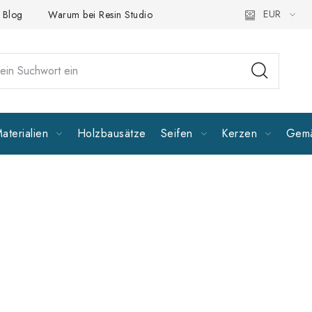
EUR
Blog
Warum bei Resin Studio kaufen?
Folgen Sie uns
A
aterialien
Holzbausätze
Seifen
Kerzen
Gemä