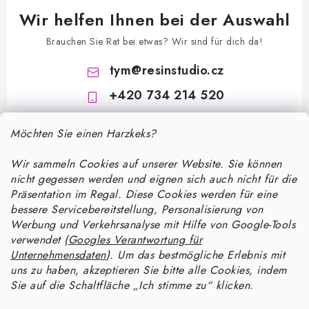
Wir helfen Ihnen bei der Auswahl
Brauchen Sie Rat bei etwas? Wir sind für dich da!
tym
@
resinstudio.cz
+420 734 214 520
Möchten Sie einen Harzkeks?
Wir sammeln Cookies auf unserer Website. Sie können
nicht gegessen werden und eignen sich auch nicht für die
Präsentation im Regal. Diese Cookies werden für eine
bessere Servicebereitstellung, Personalisierung von
F
Werbung und Verkehrsanalyse mit Hilfe von Google-Tools
u
verwendet (
Googles Verantwortung für
ß
Unternehmensdaten
). Um das bestmögliche Erlebnis mit
Informace pro vás
uns zu haben, akzeptieren Sie bitte alle Cookies, indem
z
Sie auf die Schaltfläche „Ich stimme zu“ klicken.
e
Versand und Zahlung
Wie man mit Epoxidharz arbeitet