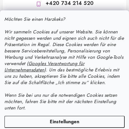
+420 734 214 520
Möchten Sie einen Harzkeks?
Wir sammeln Cookies auf unserer Website. Sie können
nicht gegessen werden und eignen sich auch nicht für die
Präsentation im Regal. Diese Cookies werden für eine
bessere Servicebereitstellung, Personalisierung von
F
Werbung und Verkehrsanalyse mit Hilfe von Google-Tools
u
verwendet (
Googles Verantwortung für
ß
Unternehmensdaten
). Um das bestmögliche Erlebnis mit
Informace pro vás
uns zu haben, akzeptieren Sie bitte alle Cookies, indem
z
Sie auf die Schaltfläche „Ich stimme zu“ klicken.
e
Versand und Zahlung
Wie man mit Epoxidharz arbeitet
i
Wenn Sie bei uns nur die notwendigen Cookies setzen
Kontakte
möchten, fahren Sie bitte mit der nächsten Einstellung
l
Anleitung zur Verarbeitung von UV-Harz: Ein praktischer Leitfaden
Anleitung für Harzprodukte
unten fort.
Bestellstatus
zu Aushärtung, Färbung und Fehlerbehebung
e
Wie man Schmuck aus UV-Harz mit Crushed-Effekt herstellt
Facebook
Blog
Einstellungen
Wie lange braucht Epoxidharz zum Aushärten und wie kann ich den