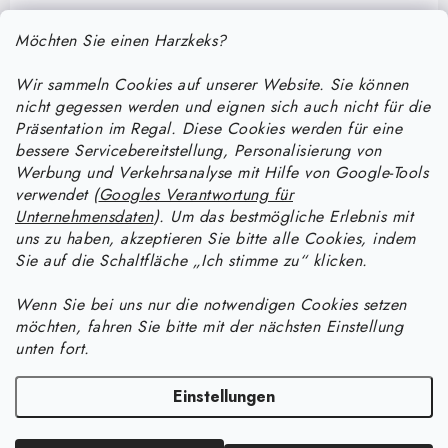
Möchten Sie einen Harzkeks?
Wir sammeln Cookies auf unserer Website. Sie können
nicht gegessen werden und eignen sich auch nicht für die
Präsentation im Regal. Diese Cookies werden für eine
bessere Servicebereitstellung, Personalisierung von
F
Werbung und Verkehrsanalyse mit Hilfe von Google-Tools
u
verwendet (
Googles Verantwortung für
ß
Unternehmensdaten
). Um das bestmögliche Erlebnis mit
Informace pro vás
uns zu haben, akzeptieren Sie bitte alle Cookies, indem
z
Sie auf die Schaltfläche „Ich stimme zu“ klicken.
e
Versand und Zahlung
Wie man mit Epoxidharz arbeitet
i
Wenn Sie bei uns nur die notwendigen Cookies setzen
Kontakte
möchten, fahren Sie bitte mit der nächsten Einstellung
l
Anleitung zur Verarbeitung von UV-Harz: Ein praktischer Leitfaden
Anleitung für Harzprodukte
unten fort.
Bestellstatus
zu Aushärtung, Färbung und Fehlerbehebung
e
Wie man Schmuck aus UV-Harz mit Crushed-Effekt herstellt
Facebook
Blog
Einstellungen
Wie lange braucht Epoxidharz zum Aushärten und wie kann ich den
Warum bei Resin Studio kaufen?
Wie man Lineale und Lesezeichen aus kristallklarem Epoxidharz
Aushärtungsprozess beschleunigen?