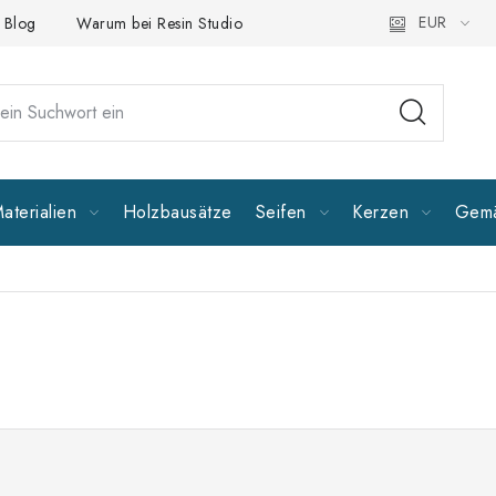
EUR
Blog
Warum bei Resin Studio kaufen?
Folgen Sie uns
A
aterialien
Holzbausätze
Seifen
Kerzen
Gemä