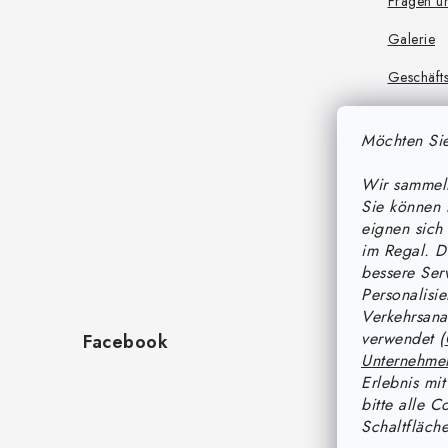
Fragen u
Galerie
Geschäft
Produktsi
Möchten Sie
Regeln fü
eboten
Wir sammeln
Sie können 
Regeln fü
eignen sich 
gen
im Regal. D
bessere Serv
Informat
Personalisi
Verkehrsana
Offene St
verwendet (
Facebook
Unternehme
Erlebnis mit
bitte alle C
Schaltfläch