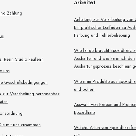
arbeitet
und Zahlung
Anleitung zur Verarbeitung von
Ein praktischer Leitfaden zu Aus
Färbung und Fehlerbehebung
tus
Wie lange braucht Epoxidharz 
Aushärten und wie kann ich den
i Resin Studio kaufen?
Aushärtungsprozess beschleuni
e uns
Wie man Produkte aus Epoxidhar
ne Geschäftsbedingungen
und poliert
en zur Verarbeitung personenbez
aten
Auswahl von Farben und Pigmen
Epoxidharz
ionsordnung
Sie mit uns zusammen
Welche Arten von Epoxidharzfo
es?