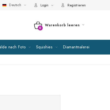
Deutsch
llgemeine Geschäftsbedingungen
Richtlinien zur Verarbeitung p
Login
Registrieren
Warenkorb leeren
WARENKORB
lde nach Foto
Squishies
Diamantmalerei
Verkauf