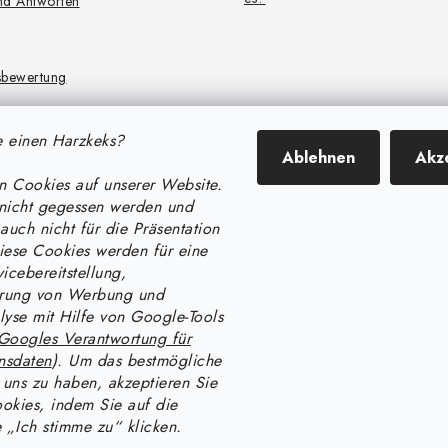
nd Antworten
sbewertung
cherheitsdokumente
 einen Harzkeks?
r die Sortierung von Produktang
Ablehnen
Akz
 Cookies auf unserer Website.
nicht gegessen werden und
r die Verarbeitung von Bewertun
auch nicht für die Präsentation
iese Cookies werden für eine
icebereitstellung,
ionen Über Cookies
erung von Werbung und
lyse mit Hilfe von Google-Tools
ellen (CZ)
Googles Verantwortung für
nsdaten
). Um das bestmögliche
 uns zu haben, akzeptieren Sie
ookies, indem Sie auf die
e „Ich stimme zu“ klicken.