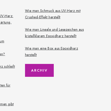
Wie man Schmuck aus UV-Harz mit
 UV-Harz:
Crushed-Effekt herstellt
härtung,
Wie man Lineale und Lesezeichen aus
kristallklarem Epoxidharz herstellt
zum
Wie man eine Box aus Epoxidharz
gen?
herstellt
z schleift
ARCHIV
ten für
rmen gibt