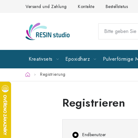
Zum
Versand und Zahlung
Kontakte
Bestellstatus
Inhalt
springen
Kreativsets
Epoxidharz
Pulverförmige M
Startseite
Registrierung
Registrieren
Endbenutzer