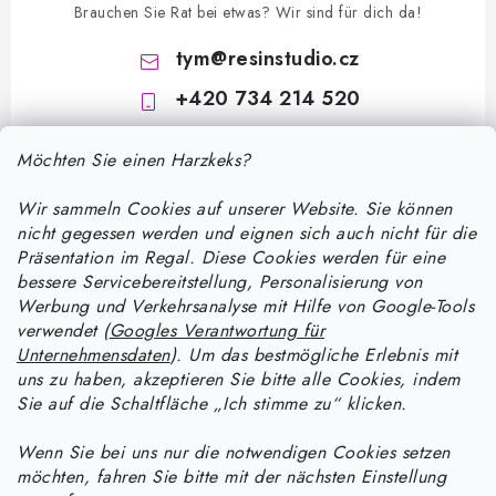
Brauchen Sie Rat bei etwas? Wir sind für dich da!
tym
@
resinstudio.cz
+420 734 214 520
Möchten Sie einen Harzkeks?
Wir sammeln Cookies auf unserer Website. Sie können
nicht gegessen werden und eignen sich auch nicht für die
Präsentation im Regal. Diese Cookies werden für eine
bessere Servicebereitstellung, Personalisierung von
F
Werbung und Verkehrsanalyse mit Hilfe von Google-Tools
u
verwendet (
Googles Verantwortung für
ß
Unternehmensdaten
). Um das bestmögliche Erlebnis mit
Informace pro vás
uns zu haben, akzeptieren Sie bitte alle Cookies, indem
z
Sie auf die Schaltfläche „Ich stimme zu“ klicken.
e
Versand und Zahlung
Wie man mit Epoxidharz arbeitet
i
Wenn Sie bei uns nur die notwendigen Cookies setzen
Kontakte
möchten, fahren Sie bitte mit der nächsten Einstellung
l
Anleitung zur Verarbeitung von UV-Harz: Ein praktischer Leitfaden
Anleitung für Harzprodukte