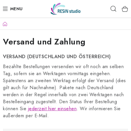
Zum
Such
Inhalt
springen
Startseite
KREATIVSETS
Versand und Zahlung
EPOXIDHARZ
PULVERFÖRMIGE MATERIALIEN
VERSAND (DEUTSCHLAND UND ÖSTERREICH)
Bezahlte Bestellungen versenden wir oft noch am selben
HOLZBAUSÄTZE
Tag, sofern sie an Werktagen vormittags eingehen.
Spätestens am zweiten Werktag erfolgt der Versand (dies
SEIFEN
gilt auch für Nachnahme). Pakete nach Deutschland
werden in der Regel innerhalb von zwei Werktagen nach
KERZEN
Bestelleingang zugestellt. Den Status Ihrer Bestellung
können Sie
jederzeit hier einsehen
. Wir informieren Sie
außerdem per E-Mail.
GEMÄLDE NACH FOTO