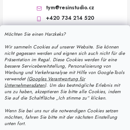
tym
@
resinstudio.cz
+420 734 214 520
Möchten Sie einen Harzkeks?
Wir sammeln Cookies auf unserer Website. Sie können
nicht gegessen werden und eignen sich auch nicht für die
Präsentation im Regal. Diese Cookies werden für eine
bessere Servicebereitstellung, Personalisierung von
F
Werbung und Verkehrsanalyse mit Hilfe von Google-Tools
u
verwendet (
Googles Verantwortung für
ß
Unternehmensdaten
). Um das bestmögliche Erlebnis mit
Informace pro vás
uns zu haben, akzeptieren Sie bitte alle Cookies, indem
z
Sie auf die Schaltfläche „Ich stimme zu“ klicken.
e
Versand und Zahlung
Wie man mit Epoxidharz arbeitet
i
Wenn Sie bei uns nur die notwendigen Cookies setzen
Kontakte
möchten, fahren Sie bitte mit der nächsten Einstellung
l
Anleitung zur Verarbeitung von UV-Harz: Ein praktischer Leitfaden
Anleitung für Harzprodukte
unten fort.
Bestellstatus
zu Aushärtung, Färbung und Fehlerbehebung
e