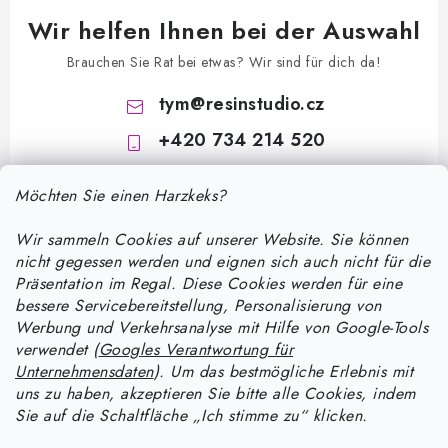
Wir helfen Ihnen bei der Auswahl
Brauchen Sie Rat bei etwas? Wir sind für dich da!
tym
@
resinstudio.cz
+420 734 214 520
Möchten Sie einen Harzkeks?
Wir sammeln Cookies auf unserer Website. Sie können
nicht gegessen werden und eignen sich auch nicht für die
Präsentation im Regal. Diese Cookies werden für eine
bessere Servicebereitstellung, Personalisierung von
F
Werbung und Verkehrsanalyse mit Hilfe von Google-Tools
u
verwendet (
Googles Verantwortung für
ß
Unternehmensdaten
). Um das bestmögliche Erlebnis mit
Informace pro vás
uns zu haben, akzeptieren Sie bitte alle Cookies, indem
z
Sie auf die Schaltfläche „Ich stimme zu“ klicken.
e
Versand und Zahlung
Wie man mit Epoxidharz arbeitet