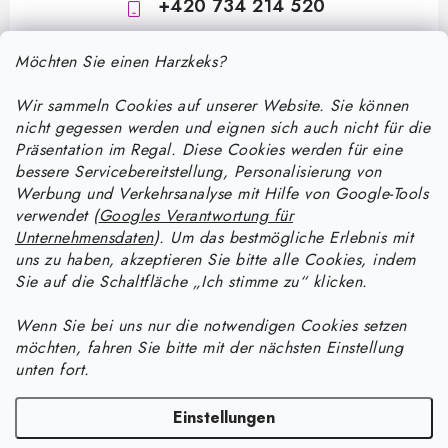
+420 734 214 520
Möchten Sie einen Harzkeks?
Wir sammeln Cookies auf unserer Website. Sie können
nicht gegessen werden und eignen sich auch nicht für die
Präsentation im Regal. Diese Cookies werden für eine
bessere Servicebereitstellung, Personalisierung von
F
Werbung und Verkehrsanalyse mit Hilfe von Google-Tools
u
verwendet (
Googles Verantwortung für
ß
Unternehmensdaten
). Um das bestmögliche Erlebnis mit
Informace pro vás
uns zu haben, akzeptieren Sie bitte alle Cookies, indem
z
Sie auf die Schaltfläche „Ich stimme zu“ klicken.
e
Versand und Zahlung
Wie man mit Epoxidharz arbeitet
i
Wenn Sie bei uns nur die notwendigen Cookies setzen
Kontakte
möchten, fahren Sie bitte mit der nächsten Einstellung
l
Anleitung zur Verarbeitung von UV-Harz: Ein praktischer Leitfaden
Anleitung für Harzprodukte
unten fort.
Bestellstatus
zu Aushärtung, Färbung und Fehlerbehebung
e
Wie man Schmuck aus UV-Harz mit Crushed-Effekt herstellt
Facebook
Blog
Einstellungen
Wie lange braucht Epoxidharz zum Aushärten und wie kann ich den
Warum bei Resin Studio kaufen?
Wie man Lineale und Lesezeichen aus kristallklarem Epoxidharz