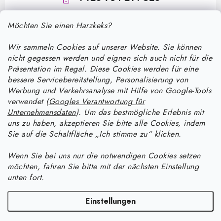
Möchten Sie einen Harzkeks?
Wir sammeln Cookies auf unserer Website. Sie können
nicht gegessen werden und eignen sich auch nicht für die
Präsentation im Regal. Diese Cookies werden für eine
bessere Servicebereitstellung, Personalisierung von
F
Werbung und Verkehrsanalyse mit Hilfe von Google-Tools
u
verwendet (
Googles Verantwortung für
ß
Unternehmensdaten
). Um das bestmögliche Erlebnis mit
Informace pro vás
uns zu haben, akzeptieren Sie bitte alle Cookies, indem
z
Sie auf die Schaltfläche „Ich stimme zu“ klicken.
e
Versand und Zahlung
Wie man mit Epoxidharz arbeitet
i
Wenn Sie bei uns nur die notwendigen Cookies setzen
Kontakte
möchten, fahren Sie bitte mit der nächsten Einstellung
l
Anleitung zur Verarbeitung von UV-Harz: Ein praktischer Leitfaden
Anleitung für Harzprodukte
unten fort.
Bestellstatus
zu Aushärtung, Färbung und Fehlerbehebung
e
Wie man Schmuck aus UV-Harz mit Crushed-Effekt herstellt
Facebook
Blog
Einstellungen
Wie lange braucht Epoxidharz zum Aushärten und wie kann ich den
Warum bei Resin Studio kaufen?
Wie man Lineale und Lesezeichen aus kristallklarem Epoxidharz
Aushärtungsprozess beschleunigen?