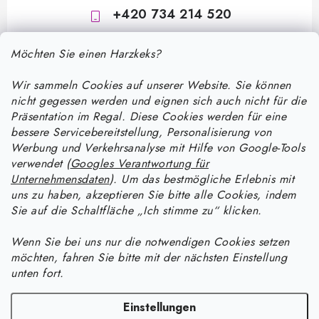
+420 734 214 520
Möchten Sie einen Harzkeks?
Wir sammeln Cookies auf unserer Website. Sie können
nicht gegessen werden und eignen sich auch nicht für die
Präsentation im Regal. Diese Cookies werden für eine
bessere Servicebereitstellung, Personalisierung von
F
Werbung und Verkehrsanalyse mit Hilfe von Google-Tools
u
verwendet (
Googles Verantwortung für
ß
Unternehmensdaten
). Um das bestmögliche Erlebnis mit
Informace pro vás
uns zu haben, akzeptieren Sie bitte alle Cookies, indem
z
Sie auf die Schaltfläche „Ich stimme zu“ klicken.
e
Versand und Zahlung
Wie man mit Epoxidharz arbeitet
i
Wenn Sie bei uns nur die notwendigen Cookies setzen
Kontakte
möchten, fahren Sie bitte mit der nächsten Einstellung
l
Anleitung zur Verarbeitung von UV-Harz: Ein praktischer Leitfaden
Anleitung für Harzprodukte
unten fort.
Bestellstatus
zu Aushärtung, Färbung und Fehlerbehebung
e
Wie man Schmuck aus UV-Harz mit Crushed-Effekt herstellt
Facebook
Blog
Einstellungen
Wie lange braucht Epoxidharz zum Aushärten und wie kann ich den