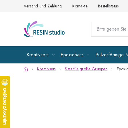
Zum
Versand und Zahlung
Kontakte
Bestellstatus
Inhalt
springen
Kreativsets
Epoxidharz
Pulverförmige M
Startseite
Kreativsets
Sets für große Gruppen
Epoxi