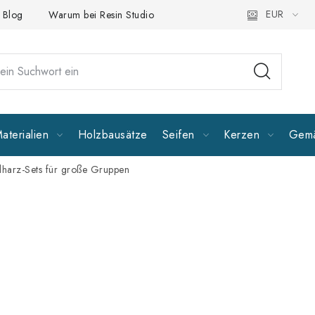
EUR
Blog
Warum bei Resin Studio kaufen?
Folgen Sie uns
A
aterialien
Holzbausätze
Seifen
Kerzen
Gemä
dharz-Sets für große Gruppen