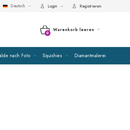
Deutsch
llgemeine Geschäftsbedingungen
Richtlinien zur Verarbeitung p
Login
Registrieren
Warenkorb leeren
WARENKORB
lde nach Foto
Squishies
Diamantmalerei
Verkauf