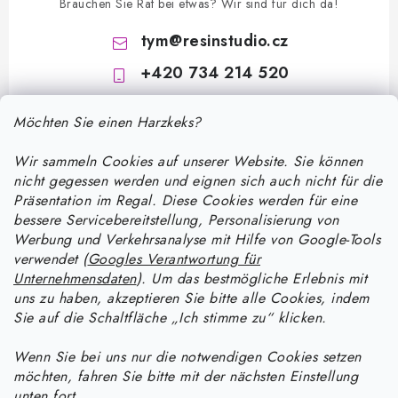
Brauchen Sie Rat bei etwas? Wir sind für dich da!
tym
@
resinstudio.cz
+420 734 214 520
Möchten Sie einen Harzkeks?
Wir sammeln Cookies auf unserer Website. Sie können
nicht gegessen werden und eignen sich auch nicht für die
Präsentation im Regal. Diese Cookies werden für eine
bessere Servicebereitstellung, Personalisierung von
F
Werbung und Verkehrsanalyse mit Hilfe von Google-Tools
u
verwendet (
Googles Verantwortung für
ß
Unternehmensdaten
). Um das bestmögliche Erlebnis mit
Informace pro vás
uns zu haben, akzeptieren Sie bitte alle Cookies, indem
z
Sie auf die Schaltfläche „Ich stimme zu“ klicken.
e
Versand und Zahlung
Wie man mit Epoxidharz arbeitet
i
Wenn Sie bei uns nur die notwendigen Cookies setzen
Kontakte
möchten, fahren Sie bitte mit der nächsten Einstellung
l
Anleitung zur Verarbeitung von UV-Harz: Ein praktischer Leitfaden
Anleitung für Harzprodukte
unten fort.
Bestellstatus