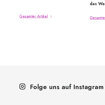
das Wac
Gesamter Artikel
Gesamter
S
t
e
u
e
Folge uns auf Instagram
r
e