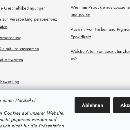
Wie man Produkte aus Epoxidhar
ne Geschäftsbedingungen
und poliert
en zur Verarbeitung personenbez
aten
Auswahl von Farben und Pigmen
Epoxidharz
ionsordnung
Sie mit uns zusammen
Welche Arten von Epoxidharzfo
es?
nd Antworten
sbewertung
cherheitsdokumente
 einen Harzkeks?
r die Sortierung von Produktang
Ablehnen
Akz
 Cookies auf unserer Website.
nicht gegessen werden und
r die Verarbeitung von Bewertun
auch nicht für die Präsentation