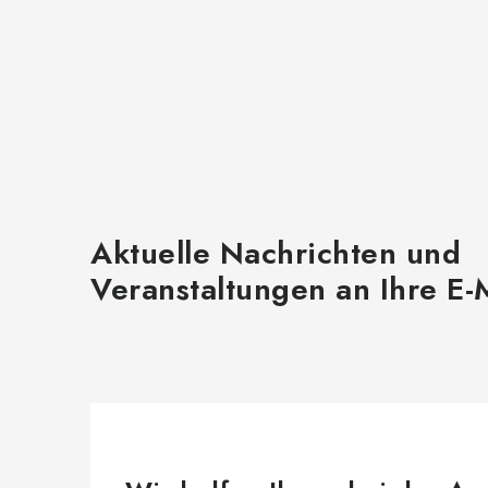
l
e
m
e
n
t
e
Aktuelle Nachrichten und
d
Veranstaltungen an Ihre E-
e
r
L
i
s
t