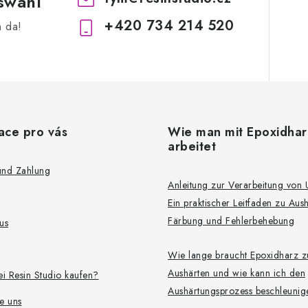
swahl
+420 734 214 520
h da!
ace pro vás
Wie man mit Epoxidhar
arbeitet
und Zahlung
Anleitung zur Verarbeitung von
Ein praktischer Leitfaden zu Aus
Färbung und Fehlerbehebung
tus
Wie lange braucht Epoxidharz 
Aushärten und wie kann ich den
i Resin Studio kaufen?
Aushärtungsprozess beschleuni
e uns