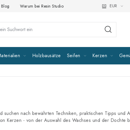
EUR
Blog
Warum bei Resin Studio kaufen?
Folgen Sie uns
A
aterialien
Holzbausätze
Seifen
Kerzen
Gemä
 und suchen nach bewährten Techniken, praktischen Tipps und 
ung von Kerzen - von der Auswahl des Wachses und der Dochte 