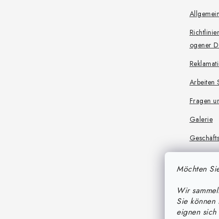
Allgemei
Richtlini
ogener D
Reklamat
Arbeiten 
Fragen u
Galerie
Geschäft
Produktsi
Möchten Sie
Regeln fü
eboten
Wir sammeln
Sie können 
Regeln fü
eignen sich 