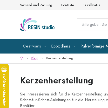
Zum
Versand und Zahlung
Kontakte
Bestellstatus
Inhalt
springen
Kreativsets
Epoxidharz
Pulverförmige M
Startseite
Blog
Kerzenherstellung
Kerzenherstellung
Sie interessieren sich für die Kerzenherstellung
Schritt-für-Schritt-Anleitungen für die Herstell
Behälter.