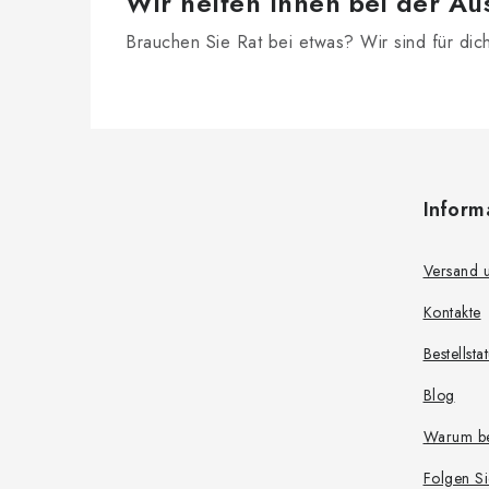
Wir helfen Ihnen bei der Au
e
Brauchen Sie Rat bei etwas? Wir sind für dic
F
u
Inform
ß
z
Versand 
e
Kontakte
i
Bestellsta
l
Blog
e
Warum be
Folgen Si