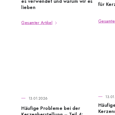
es verwendet und warum wir es
für Ker
A
lieben
r
Gesamter
Gesamter Artikel
t
i
k
e
l
13.01
13.01.2026
Häufig
Häufige Probleme bei der
Kerzen
Kerzenherstellung – Teil 4: