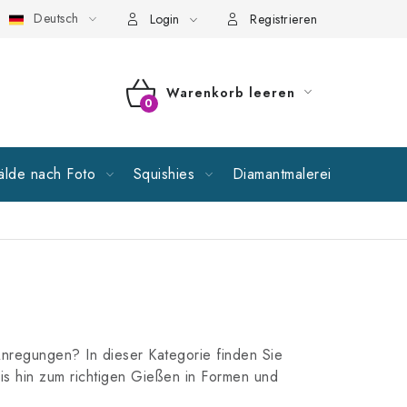
Deutsch
llgemeine Geschäftsbedingungen
Richtlinien zur Verarbeitung p
Login
Registrieren
Warenkorb leeren
WARENKORB
lde nach Foto
Squishies
Diamantmalerei
Verkauf
Anregungen? In dieser Kategorie finden Sie
bis hin zum richtigen Gießen in Formen und