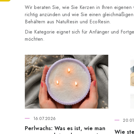
Wir beraten Sie, wie Sie Kerzen in Ihren eigenen
richtig anzünden und wie Sie einen gleichmäßigen
Behältern aus NatuResin und EcoResin.
Die Kategorie eignet sich für Anfänger und Fortge
möchten.
L
i
s
t
e
d
e
16.07.2026
20.01
r
Perlwachs: Was es ist, wie man
Wie ste