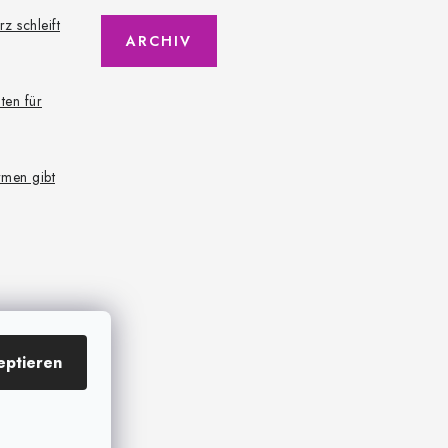
z schleift
ARCHIV
ten für
rmen gibt
eptieren